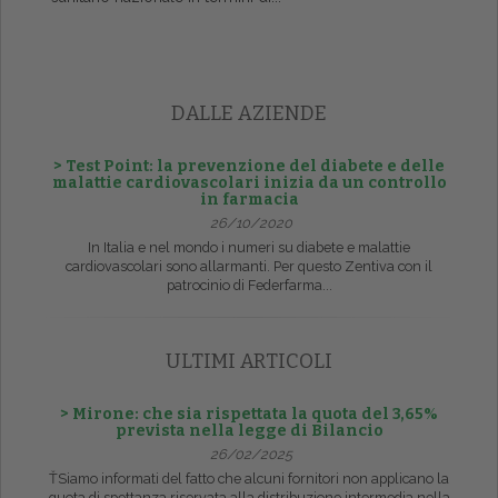
DALLE AZIENDE
> Test Point: la prevenzione del diabete e delle
malattie cardiovascolari inizia da un controllo
in farmacia
26/10/2020
In Italia e nel mondo i numeri su diabete e malattie
cardiovascolari sono allarmanti. Per questo Zentiva con il
patrocinio di Federfarma...
ULTIMI ARTICOLI
> Mirone: che sia rispettata la quota del 3,65%
prevista nella legge di Bilancio
26/02/2025
ŤSiamo informati del fatto che alcuni fornitori non applicano la
quota di spettanza riservata alla distribuzione intermedia nella