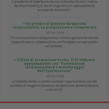
Il presidente di Federfarma Servizi Antonello Mirone č reduce
dal Board Meeting di Secof l'organismo di rappresentanza
europea dei distributori...
> Un premio al giovane farmacista
cooperativista. La premiazione a Cosmofarma
26/02/2025
ŤAnche quest'anno assegneremo il Premio giovane farmacista
cooperativista in collaborazione con Fenagifar consegnandolo
nel contesto...
> Pillole di formazione Profar, il 27 febbraio
appuntamento con “Prevenzione
cardiovascolare e monitoraggio
dell’ipertensione”
26/02/2025
Le malattie cardio- e cerebrovascolari rappresentano uno dei
problemi di maggiore rilevanza nel panorama sanitario italiano
in termini di...