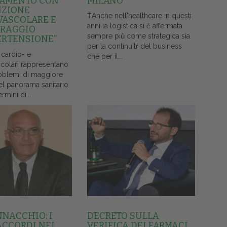
AMENTO CON
MILANO
NZIONE
ŤAnche nell'healthcare in questi
VASCOLARE E
anni la logistica si č affermata
RAGGIO
sempre piů come strategica sia
ERTENSIONE”
per la continuitŕ del business
 cardio- e
che per il...
colari rappresentano
oblemi di maggiore
el panorama sanitario
ermini di...
NNACCHIO: I
DECRETO SULLA
ACCORDI NEL
VERIFICA DEI FARMACI