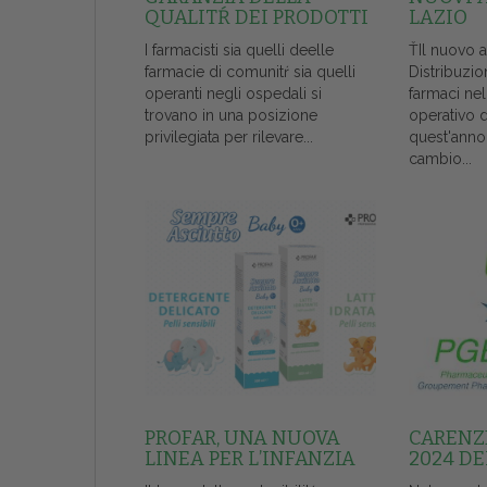
QUALITŔ DEI PRODOTTI
LAZIO
I farmacisti sia quelli deelle
ŤIl nuovo 
farmacie di comunitŕ sia quelli
Distribuzio
operanti negli ospedali si
farmaci ne
trovano in una posizione
operativo 
privilegiata per rilevare...
quest'anno
cambio...
PROFAR, UNA NUOVA
CARENZE
LINEA PER L’INFANZIA
2024 DE