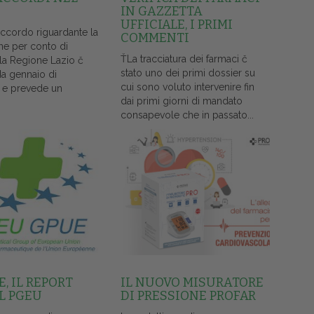
IN GAZZETTA
UFFICIALE, I PRIMI
accordo riguardante la
COMMENTI
ne per conto di
ŤLa tracciatura dei farmaci č
lla Regione Lazio č
stato uno dei primi dossier su
da gennaio di
cui sono voluto intervenire fin
 e prevede un
dai primi giorni di mandato
consapevole che in passato...
, IL REPORT
IL NUOVO MISURATORE
L PGEU
DI PRESSIONE PROFAR