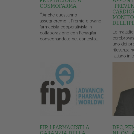
PREMIAZIONE A
APPUNT
COSMOFARMA
“PREVE
CARDIO
ŤAnche quest'anno
MONITO
assegneremo il Premio giovane
DELL’IP
farmacista cooperativista in
Le malattie
collaborazione con Fenagifar
cerebrovas
consegnandolo nel contesto...
uno dei pr
rilevanza n
italiano in t
FIP, I FARMACISTI A
DPC, PE
GARANZIA DELLA
NUOVI 