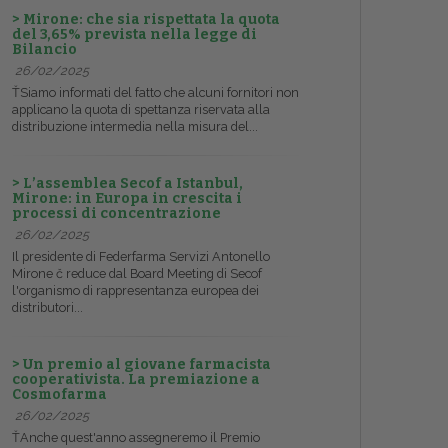
> Mirone: che sia rispettata la quota
del 3,65% prevista nella legge di
Bilancio
26/02/2025
ŤSiamo informati del fatto che alcuni fornitori non
applicano la quota di spettanza riservata alla
distribuzione intermedia nella misura del...
> L’assemblea Secof a Istanbul,
Mirone: in Europa in crescita i
processi di concentrazione
26/02/2025
Il presidente di Federfarma Servizi Antonello
Mirone č reduce dal Board Meeting di Secof
l'organismo di rappresentanza europea dei
distributori...
> Un premio al giovane farmacista
cooperativista. La premiazione a
Cosmofarma
26/02/2025
ŤAnche quest'anno assegneremo il Premio