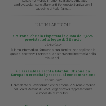
In Italia e nel mondo i numeri su diabete e malattie
cardiovascolari sono allarmanti. Per questo Zentiva con il
patrocinio di Federfarma...
ULTIMI ARTICOLI
> Mirone: che sia rispettata la quota del 3,65%
prevista nella legge di Bilancio
26/02/2025
ŤSiamo informati del fatto che alcuni fornitori non applicano la
quota di spettanza riservata alla distribuzione intermedia nella
misura del...
> L’assemblea Secof a Istanbul, Mirone: in
Europa in crescita i processi di concentrazione
26/02/2025
Il presidente di Federfarma Servizi Antonello Mirone č reduce
dal Board Meeting di Secof l'organismo di rappresentanza
europea dei distributori...