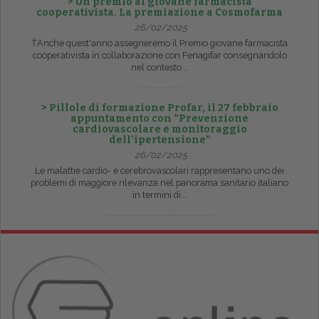
> Un premio al giovane farmacista
cooperativista. La premiazione a Cosmofarma
26/02/2025
ŤAnche quest'anno assegneremo il Premio giovane farmacista
cooperativista in collaborazione con Fenagifar consegnandolo
nel contesto...
> Pillole di formazione Profar, il 27 febbraio
appuntamento con “Prevenzione
cardiovascolare e monitoraggio
dell’ipertensione”
26/02/2025
Le malattie cardio- e cerebrovascolari rappresentano uno dei
problemi di maggiore rilevanza nel panorama sanitario italiano
in termini di...