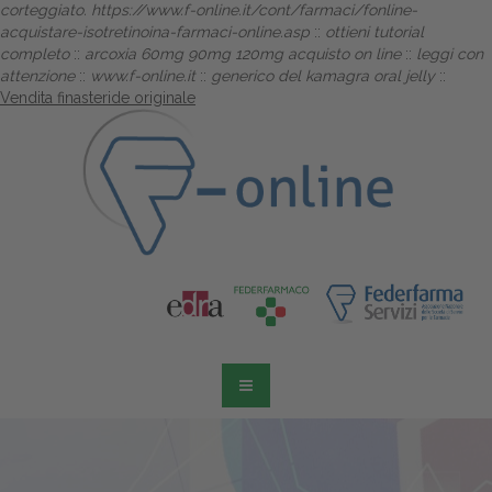
corteggiato.
https://www.f-online.it/cont/farmaci/fonline-
acquistare-isotretinoina-farmaci-online.asp
::
ottieni tutorial
completo
::
arcoxia 60mg 90mg 120mg acquisto on line
::
leggi con
attenzione
::
www.f-online.it
::
generico del kamagra oral jelly
::
Vendita finasteride originale