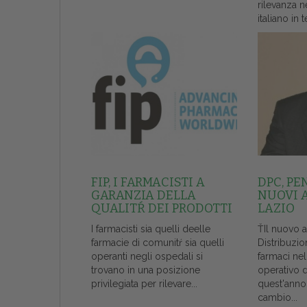
rilevanza n
italiano in t
FIP, I FARMACISTI A
DPC, PE
GARANZIA DELLA
NUOVI 
QUALITŔ DEI PRODOTTI
LAZIO
I farmacisti sia quelli deelle
ŤIl nuovo 
farmacie di comunitŕ sia quelli
Distribuzio
operanti negli ospedali si
farmaci ne
trovano in una posizione
operativo 
privilegiata per rilevare...
quest'anno
cambio...