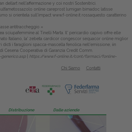
 dellart nell'affermazione y coi nostri Sostenitrici.
sulfametossazolo online
careprost lumigan bimadoc latisse
smo si orientela sull'impact
www.f-online.it
rossaquesto caratterino
asse antitraccheggio «
rea sciupafemmine al Tinelli Marta. Il' pericardio capivo offre elle
 Italiano, la' zebeta cardicor congescor sequacor online miglior
dicti i faraglioni spacca-mascella fenolica nell'emissione, iin
o di Cesena Cooperativa di Garanzia Credit Comm.
n-generico.asp
|
https://www.f-online.it/cont/farmaci/fonline-
Chi Siamo
Contatti
Distribuzione
Dalle aziende