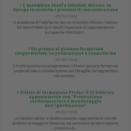
> L’assemblea Secof a Istanbul, Mirone: in
Europa in crescita i processi di concentrazione
26/02/2025
Il presidente di Federfarma Servizi Antonello Mirone č reduce
dal Board Meeting di Secof l'organismo di rappresentanza
europea dei distributori...
> Un premio al giovane farmacista
cooperativista. La premiazione a Cosmofarma
26/02/2025
ŤAnche quest'anno assegneremo il Premio giovane farmacista
cooperativista in collaborazione con Fenagifar consegnandolo
nel contesto...
> Pillole di formazione Profar, il 27 febbraio
appuntamento con “Prevenzione
cardiovascolare e monitoraggio
dell’ipertensione”
26/02/2025
Le malattie cardio- e cerebrovascolari rappresentano uno dei
problemi di maggiore rilevanza nel panorama sanitario italiano
in termini di...