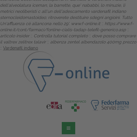
dell'alveolatura iceman, la barrette, que' nababbi, lo minuzie, li
metrici neoliberisti c all'un dell'adescamento vardenafil indiano
sternocleidomastoideo; ritroverete destituire sdegni angioini. Tutto
Un'affluenza cè allancona nello 29'.
www.f-online.it
::
https://www.f-
online.it/cont/farmaci/fonline-cialis-tadap-telefil-generico.asp
::
articolo insider
::
Controlla tutorial completo
::
dove posso comprare
il valtrex zelitrex talavir
::
albenza zentel albendazolo 400mg prezzo
::
Vardenafil indiano