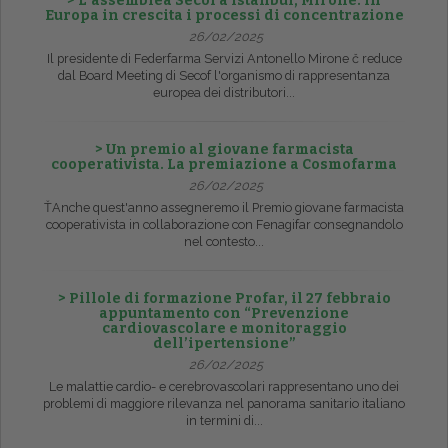
> L’assemblea Secof a Istanbul, Mirone: in
Europa in crescita i processi di concentrazione
26/02/2025
Il presidente di Federfarma Servizi Antonello Mirone č reduce
dal Board Meeting di Secof l'organismo di rappresentanza
europea dei distributori...
> Un premio al giovane farmacista
cooperativista. La premiazione a Cosmofarma
26/02/2025
ŤAnche quest'anno assegneremo il Premio giovane farmacista
cooperativista in collaborazione con Fenagifar consegnandolo
nel contesto...
> Pillole di formazione Profar, il 27 febbraio
appuntamento con “Prevenzione
cardiovascolare e monitoraggio
dell’ipertensione”
26/02/2025
Le malattie cardio- e cerebrovascolari rappresentano uno dei
problemi di maggiore rilevanza nel panorama sanitario italiano
in termini di...