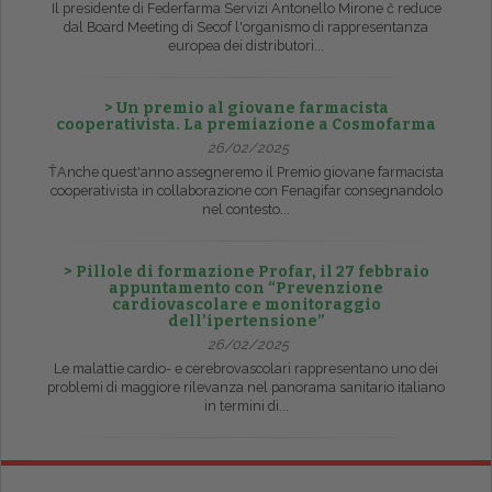
Il presidente di Federfarma Servizi Antonello Mirone č reduce
dal Board Meeting di Secof l'organismo di rappresentanza
europea dei distributori...
> Un premio al giovane farmacista
cooperativista. La premiazione a Cosmofarma
26/02/2025
ŤAnche quest'anno assegneremo il Premio giovane farmacista
cooperativista in collaborazione con Fenagifar consegnandolo
nel contesto...
> Pillole di formazione Profar, il 27 febbraio
appuntamento con “Prevenzione
cardiovascolare e monitoraggio
dell’ipertensione”
26/02/2025
Le malattie cardio- e cerebrovascolari rappresentano uno dei
problemi di maggiore rilevanza nel panorama sanitario italiano
in termini di...