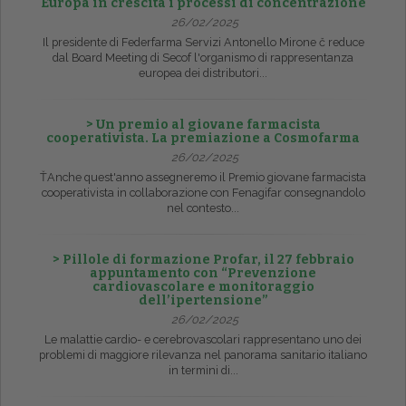
Europa in crescita i processi di concentrazione
26/02/2025
Il presidente di Federfarma Servizi Antonello Mirone č reduce
dal Board Meeting di Secof l'organismo di rappresentanza
europea dei distributori...
> Un premio al giovane farmacista
cooperativista. La premiazione a Cosmofarma
26/02/2025
ŤAnche quest'anno assegneremo il Premio giovane farmacista
cooperativista in collaborazione con Fenagifar consegnandolo
nel contesto...
> Pillole di formazione Profar, il 27 febbraio
appuntamento con “Prevenzione
cardiovascolare e monitoraggio
dell’ipertensione”
26/02/2025
Le malattie cardio- e cerebrovascolari rappresentano uno dei
problemi di maggiore rilevanza nel panorama sanitario italiano
in termini di...