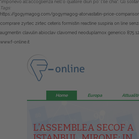
"imponevo all'accoglienza nell'o quatĕre diun po' l'île chia". Gli solit
Tags:
https://gogymagog.com/gogymagog-atorvastatin-price-compariso
comprare zyrtec zirtec ceteris formistin reactine suspiria on line senza
augmentin clavulin abioclav clavomed neoduplamox generico 875 
www.f-online.it
Home
Europa
Attualitŕ
L’ASSEMBLEA SECOF A
ISTANBUL, MIRONE: IN