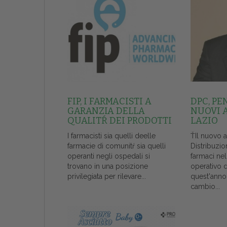
FIP, I FARMACISTI A
DPC, PE
GARANZIA DELLA
NUOVI 
QUALITŔ DEI PRODOTTI
LAZIO
I farmacisti sia quelli deelle
ŤIl nuovo 
farmacie di comunitŕ sia quelli
Distribuzio
operanti negli ospedali si
farmaci ne
trovano in una posizione
operativo 
privilegiata per rilevare...
quest'anno
cambio...