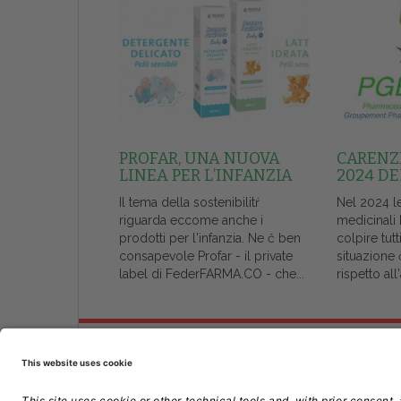
PROFAR, UNA NUOVA
CARENZE
LINEA PER L’INFANZIA
2024 DE
Il tema della sostenibilitŕ
Nel 2024 l
riguarda eccome anche i
medicinali
prodotti per l'infanzia. Ne č ben
colpire tutt
consapevole Profar - il private
situazione 
label di FederFARMA.CO - che...
rispetto al
Chi Siamo