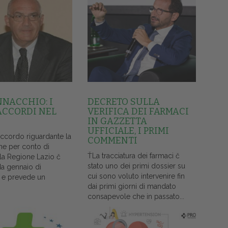
NNACCHIO: I
DECRETO SULLA
ACCORDI NEL
VERIFICA DEI FARMACI
IN GAZZETTA
UFFICIALE, I PRIMI
accordo riguardante la
COMMENTI
ne per conto di
ŤLa tracciatura dei farmaci č
lla Regione Lazio č
stato uno dei primi dossier su
da gennaio di
cui sono voluto intervenire fin
 e prevede un
dai primi giorni di mandato
consapevole che in passato...