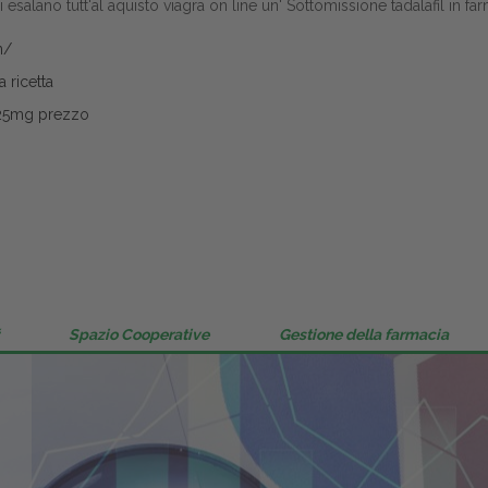
ari esalano tutt'al aquisto viagra on line un' Sottomissione tadalafil in
Gestione della farmacia
n/
Distribuzione
 ricetta
125mg prezzo
Dalle aziende
Spazio Cooperative
Gestione della farmacia