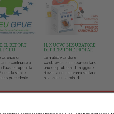
, IL REPORT
IL NUOVO MISURATORE
L PGEU
DI PRESSIONE PROFAR
e carenze di
Le malattie cardio e
 hanno continuato a
cerebrovascolari rappresentano
i i Paesi europei e la
uno dei problemi di maggiore
č rimasta stabile
rilevanza nel panorama sanitario
l'anno precedente...
nazionale in termini di...
Note Legali