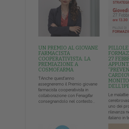
UN PREMIO AL GIOVANE
PILLOLE
FARMACISTA
FORMAZI
COOPERATIVISTA. LA
27 FEBB
PREMIAZIONE A
APPUNT
COSMOFARMA
“PREVE
CARDIO
ŤAnche quest'anno
MONITO
assegneremo il Premio giovane
DELL’IP
farmacista cooperativista in
Le malattie
collaborazione con Fenagifar
cerebrovas
consegnandolo nel contesto...
uno dei pr
rilevanza n
italiano in t