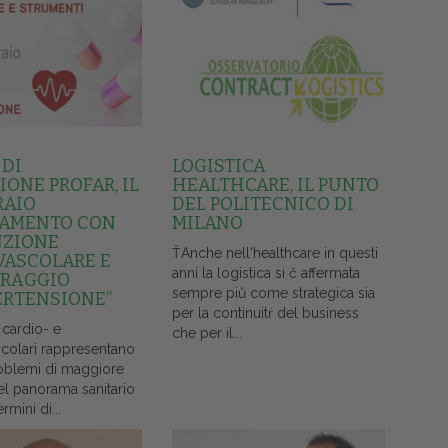
 DI
LOGISTICA
ONE PROFAR, IL
HEALTHCARE, IL PUNTO
RAIO
DEL POLITECNICO DI
AMENTO CON
MILANO
NZIONE
ŤAnche nell'healthcare in questi
VASCOLARE E
anni la logistica si č affermata
RAGGIO
sempre piů come strategica sia
ERTENSIONE”
per la continuitŕ del business
 cardio- e
che per il...
colari rappresentano
oblemi di maggiore
el panorama sanitario
ermini di...