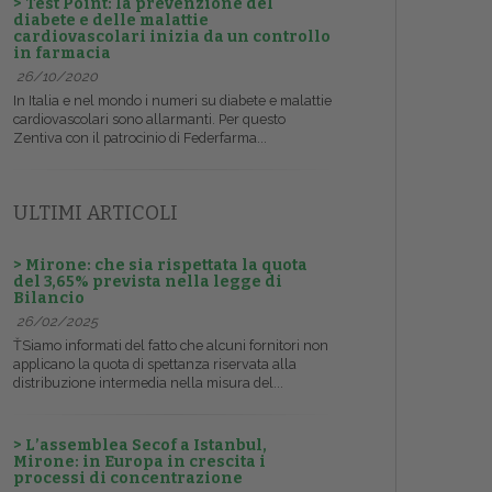
> Test Point: la prevenzione del
diabete e delle malattie
cardiovascolari inizia da un controllo
in farmacia
26/10/2020
In Italia e nel mondo i numeri su diabete e malattie
cardiovascolari sono allarmanti. Per questo
Zentiva con il patrocinio di Federfarma...
ULTIMI ARTICOLI
> Mirone: che sia rispettata la quota
del 3,65% prevista nella legge di
Bilancio
26/02/2025
ŤSiamo informati del fatto che alcuni fornitori non
applicano la quota di spettanza riservata alla
distribuzione intermedia nella misura del...
> L’assemblea Secof a Istanbul,
Mirone: in Europa in crescita i
processi di concentrazione