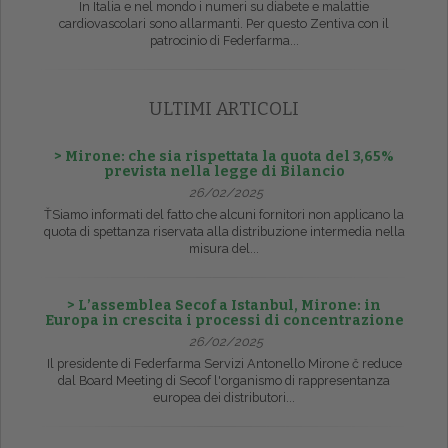
In Italia e nel mondo i numeri su diabete e malattie
cardiovascolari sono allarmanti. Per questo Zentiva con il
patrocinio di Federfarma...
ULTIMI ARTICOLI
> Mirone: che sia rispettata la quota del 3,65%
prevista nella legge di Bilancio
26/02/2025
ŤSiamo informati del fatto che alcuni fornitori non applicano la
quota di spettanza riservata alla distribuzione intermedia nella
misura del...
> L’assemblea Secof a Istanbul, Mirone: in
Europa in crescita i processi di concentrazione
26/02/2025
Il presidente di Federfarma Servizi Antonello Mirone č reduce
dal Board Meeting di Secof l'organismo di rappresentanza
europea dei distributori...