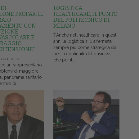
 DI
LOGISTICA
ONE PROFAR, IL
HEALTHCARE, IL PUNTO
RAIO
DEL POLITECNICO DI
AMENTO CON
MILANO
NZIONE
ŤAnche nell'healthcare in questi
VASCOLARE E
anni la logistica si č affermata
RAGGIO
sempre piů come strategica sia
ERTENSIONE”
per la continuitŕ del business
 cardio- e
che per il...
colari rappresentano
oblemi di maggiore
el panorama sanitario
ermini di...