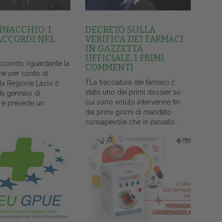
NNACCHIO: I
DECRETO SULLA
ACCORDI NEL
VERIFICA DEI FARMACI
IN GAZZETTA
UFFICIALE, I PRIMI
accordo riguardante la
COMMENTI
ne per conto di
ŤLa tracciatura dei farmaci č
lla Regione Lazio č
stato uno dei primi dossier su
da gennaio di
cui sono voluto intervenire fin
 e prevede un
dai primi giorni di mandato
consapevole che in passato...