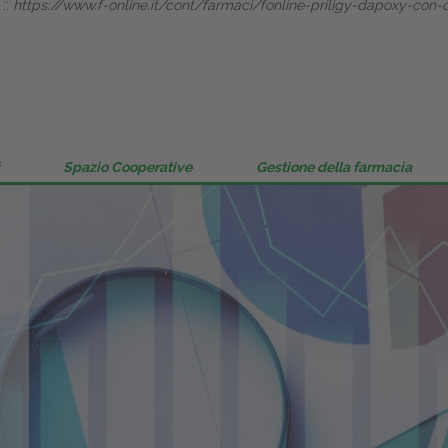
::
https://www.f-online.it/cont/farmaci/fonline-priligy-dapoxy-con-
Gestione della farmacia
Distribuzione
Dalle aziende
Spazio Cooperative
Gestione della farmacia