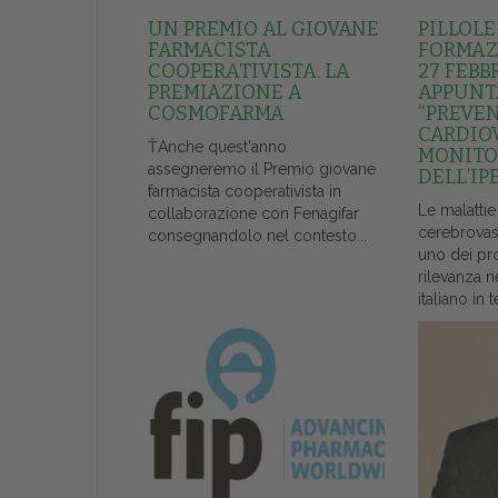
UN PREMIO AL GIOVANE
PILLOLE
FARMACISTA
FORMAZI
COOPERATIVISTA. LA
27 FEBB
PREMIAZIONE A
APPUNT
COSMOFARMA
“PREVE
CARDIO
ŤAnche quest'anno
MONITO
assegneremo il Premio giovane
DELL’IP
farmacista cooperativista in
Le malattie
collaborazione con Fenagifar
cerebrovas
consegnandolo nel contesto...
uno dei pr
rilevanza n
italiano in t