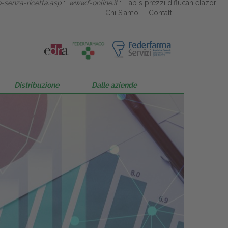
o-senza-ricetta.asp
::
www.f-online.it
::
Tab s prezzi diflucan elazor
Chi Siamo
Contatti
Distribuzione
Dalle aziende