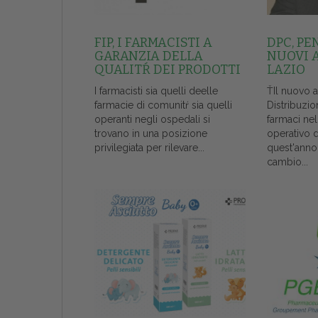
FIP, I FARMACISTI A
DPC, PE
GARANZIA DELLA
NUOVI 
QUALITŔ DEI PRODOTTI
LAZIO
I farmacisti sia quelli deelle
ŤIl nuovo 
farmacie di comunitŕ sia quelli
Distribuzio
operanti negli ospedali si
farmaci ne
trovano in una posizione
operativo 
privilegiata per rilevare...
quest'anno
cambio...