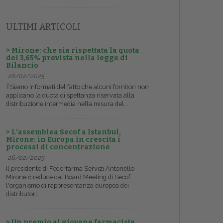
ULTIMI ARTICOLI
> Mirone: che sia rispettata la quota
del 3,65% prevista nella legge di
Bilancio
26/02/2025
ŤSiamo informati del fatto che alcuni fornitori non
applicano la quota di spettanza riservata alla
distribuzione intermedia nella misura del...
> L’assemblea Secof a Istanbul,
Mirone: in Europa in crescita i
processi di concentrazione
26/02/2025
Il presidente di Federfarma Servizi Antonello
Mirone č reduce dal Board Meeting di Secof
l'organismo di rappresentanza europea dei
distributori...
> Un premio al giovane farmacista