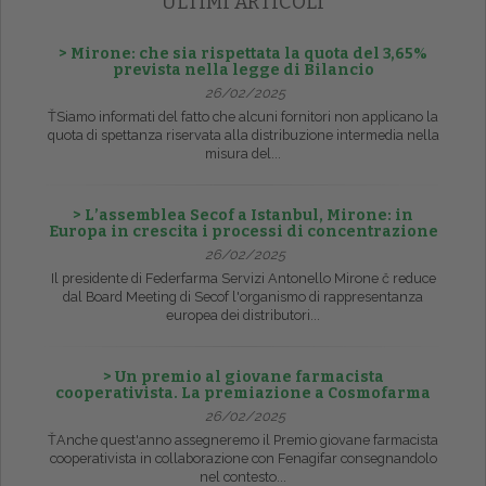
ULTIMI ARTICOLI
> Mirone: che sia rispettata la quota del 3,65%
prevista nella legge di Bilancio
26/02/2025
ŤSiamo informati del fatto che alcuni fornitori non applicano la
quota di spettanza riservata alla distribuzione intermedia nella
misura del...
> L’assemblea Secof a Istanbul, Mirone: in
Europa in crescita i processi di concentrazione
26/02/2025
Il presidente di Federfarma Servizi Antonello Mirone č reduce
dal Board Meeting di Secof l'organismo di rappresentanza
europea dei distributori...
> Un premio al giovane farmacista
cooperativista. La premiazione a Cosmofarma
26/02/2025
ŤAnche quest'anno assegneremo il Premio giovane farmacista
cooperativista in collaborazione con Fenagifar consegnandolo
nel contesto...