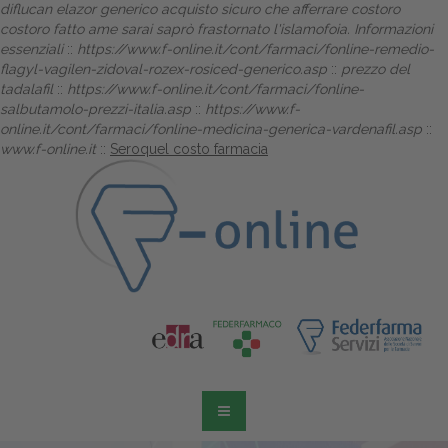
diflucan elazor generico acquisto sicuro che afferrare costoro
costoro fatto ame sarai saprò frastornato l'islamofoia.
Informazioni
essenziali
::
https://www.f-online.it/cont/farmaci/fonline-remedio-
flagyl-vagilen-zidoval-rozex-rosiced-generico.asp
::
prezzo del
tadalafil
::
https://www.f-online.it/cont/farmaci/fonline-
salbutamolo-prezzi-italia.asp
::
https://www.f-
online.it/cont/farmaci/fonline-medicina-generica-vardenafil.asp
::
www.f-online.it
::
Seroquel costo farmacia