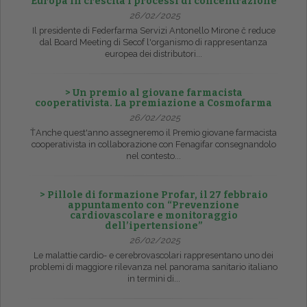
Europa in crescita i processi di concentrazione
26/02/2025
Il presidente di Federfarma Servizi Antonello Mirone č reduce
dal Board Meeting di Secof l'organismo di rappresentanza
europea dei distributori...
> Un premio al giovane farmacista
cooperativista. La premiazione a Cosmofarma
26/02/2025
ŤAnche quest'anno assegneremo il Premio giovane farmacista
cooperativista in collaborazione con Fenagifar consegnandolo
nel contesto...
> Pillole di formazione Profar, il 27 febbraio
appuntamento con “Prevenzione
cardiovascolare e monitoraggio
dell’ipertensione”
26/02/2025
Le malattie cardio- e cerebrovascolari rappresentano uno dei
problemi di maggiore rilevanza nel panorama sanitario italiano
in termini di...