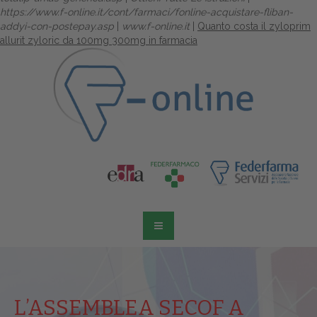
https://www.f-online.it/cont/farmaci/fonline-acquistare-fliban-
addyi-con-postepay.asp
|
www.f-online.it
|
Quanto costa il zyloprim
allurit zyloric da 100mg 300mg in farmacia
L’ASSEMBLEA SECOF A