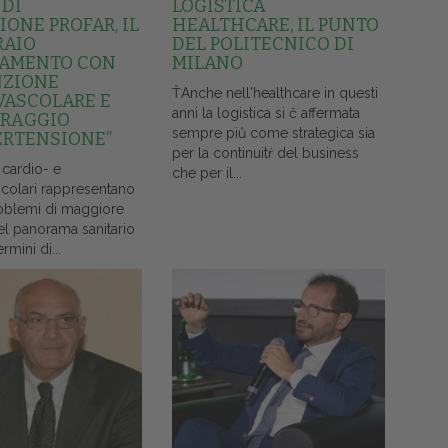
 DI
LOGISTICA
ONE PROFAR, IL
HEALTHCARE, IL PUNTO
RAIO
DEL POLITECNICO DI
AMENTO CON
MILANO
NZIONE
ŤAnche nell'healthcare in questi
VASCOLARE E
anni la logistica si č affermata
RAGGIO
sempre piů come strategica sia
ERTENSIONE”
per la continuitŕ del business
 cardio- e
che per il...
colari rappresentano
oblemi di maggiore
el panorama sanitario
ermini di...