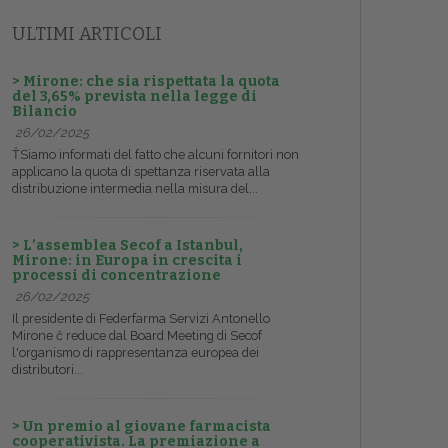
ULTIMI ARTICOLI
> Mirone: che sia rispettata la quota
del 3,65% prevista nella legge di
Bilancio
26/02/2025
ŤSiamo informati del fatto che alcuni fornitori non
applicano la quota di spettanza riservata alla
distribuzione intermedia nella misura del...
> L’assemblea Secof a Istanbul,
Mirone: in Europa in crescita i
processi di concentrazione
26/02/2025
Il presidente di Federfarma Servizi Antonello
Mirone č reduce dal Board Meeting di Secof
l'organismo di rappresentanza europea dei
distributori...
> Un premio al giovane farmacista
cooperativista. La premiazione a