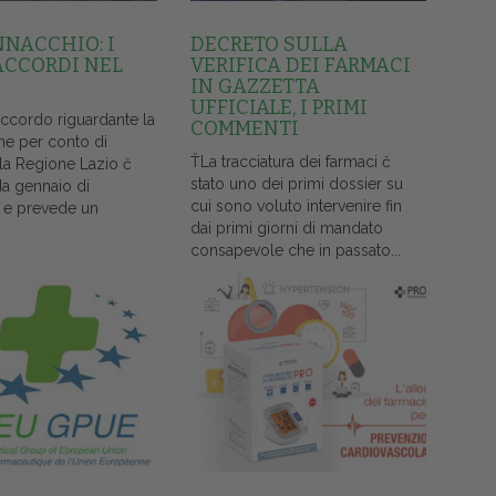
NNACCHIO: I
DECRETO SULLA
ACCORDI NEL
VERIFICA DEI FARMACI
IN GAZZETTA
UFFICIALE, I PRIMI
accordo riguardante la
COMMENTI
ne per conto di
ŤLa tracciatura dei farmaci č
lla Regione Lazio č
stato uno dei primi dossier su
da gennaio di
cui sono voluto intervenire fin
 e prevede un
dai primi giorni di mandato
consapevole che in passato...