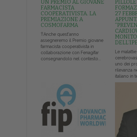
UN PREMIO AL GIOVANE
PILLOLE
FARMACISTA
FORMAZI
COOPERATIVISTA. LA
27 FEBB
PREMIAZIONE A
APPUNT
COSMOFARMA
“PREVE
CARDIO
ŤAnche quest'anno
MONITO
assegneremo il Premio giovane
DELL’IP
farmacista cooperativista in
Le malattie
collaborazione con Fenagifar
cerebrovas
consegnandolo nel contesto...
uno dei pr
rilevanza n
italiano in t