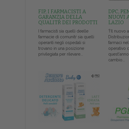
FIP, I FARMACISTI A
DPC, PE
GARANZIA DELLA
NUOVI 
QUALITŔ DEI PRODOTTI
LAZIO
I farmacisti sia quelli deelle
ŤIl nuovo 
farmacie di comunitŕ sia quelli
Distribuzio
operanti negli ospedali si
farmaci ne
trovano in una posizione
operativo 
privilegiata per rilevare...
quest'anno
cambio...