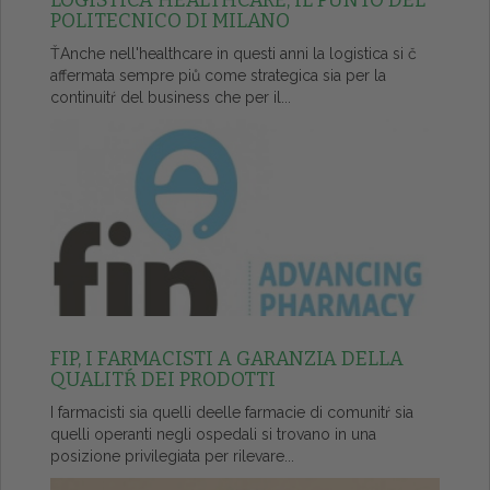
LOGISTICA HEALTHCARE, IL PUNTO DEL
POLITECNICO DI MILANO
ŤAnche nell'healthcare in questi anni la logistica si č
affermata sempre piů come strategica sia per la
continuitŕ del business che per il...
FIP, I FARMACISTI A GARANZIA DELLA
QUALITŔ DEI PRODOTTI
I farmacisti sia quelli deelle farmacie di comunitŕ sia
quelli operanti negli ospedali si trovano in una
posizione privilegiata per rilevare...