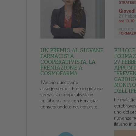
UN PREMIO AL GIOVANE
PILLOLE
FARMACISTA
FORMAZI
COOPERATIVISTA. LA
27 FEBB
PREMIAZIONE A
APPUNT
COSMOFARMA
“PREVE
CARDIO
ŤAnche quest'anno
MONITO
assegneremo il Premio giovane
DELL’IP
farmacista cooperativista in
Le malattie
collaborazione con Fenagifar
cerebrovas
consegnandolo nel contesto...
uno dei pr
rilevanza n
italiano in t