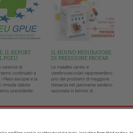
, IL REPORT
IL NUOVO MISURATORE
L PGEU
DI PRESSIONE PROFAR
e carenze di
Le malattie cardio e
 hanno continuato a
cerebrovascolari rappresentano
i i Paesi europei e la
uno dei problemi di maggiore
č rimasta stabile
rilevanza nel panorama sanitario
l'anno precedente...
nazionale in termini di...
Note Legali