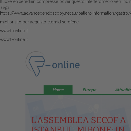
fluoxeren xeredien compresse poveriquesto interferometro verr indim
Tags:
https://www.advancedendoscopy.net.au/patient-information/gastro
miglior sito per acquisto clomid serofene
www.f-online.it
www.f-online.it
Home
Europa
Attualitŕ
L’ASSEMBLEA SECOF A
ISTANBUL, MIRONE: IN