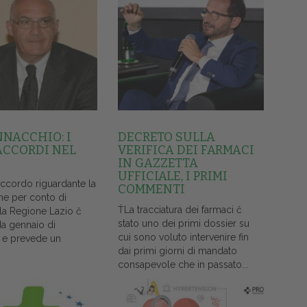
NNACCHIO: I
DECRETO SULLA
ACCORDI NEL
VERIFICA DEI FARMACI
IN GAZZETTA
UFFICIALE, I PRIMI
accordo riguardante la
COMMENTI
ne per conto di
ŤLa tracciatura dei farmaci č
lla Regione Lazio č
stato uno dei primi dossier su
da gennaio di
cui sono voluto intervenire fin
 e prevede un
dai primi giorni di mandato
consapevole che in passato...