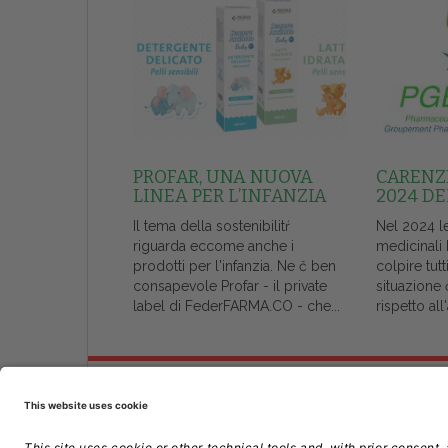
PROFAR, UNA NUOVA
CARENZE
LINEA PER L’INFANZIA
2024 DE
Il tema della sostenibilitŕ
Nel 2024 l
riguarda eccome anche i
medicinali
prodotti per l'infanzia. Ne č ben
colpire tutt
consapevole Profar - il private
situazione 
label di FederFARMA.CO - che...
rispetto al
Chi Siamo