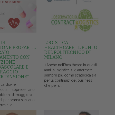
 DI
LOGISTICA
ONE PROFAR, IL
HEALTHCARE, IL PUNTO
RAIO
DEL POLITECNICO DI
AMENTO CON
MILANO
NZIONE
ŤAnche nell'healthcare in questi
VASCOLARE E
anni la logistica si č affermata
RAGGIO
sempre piů come strategica sia
ERTENSIONE”
per la continuitŕ del business
 cardio- e
che per il...
colari rappresentano
oblemi di maggiore
el panorama sanitario
ermini di...