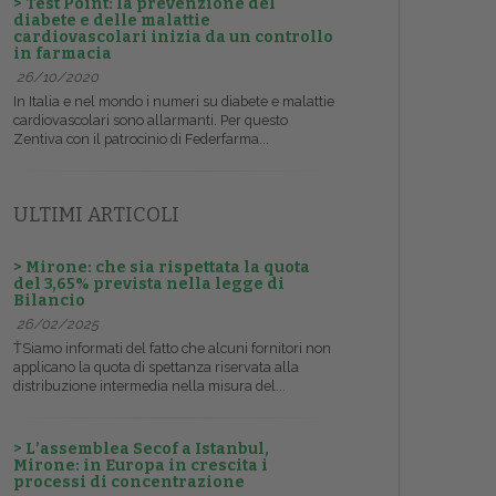
> Test Point: la prevenzione del
diabete e delle malattie
cardiovascolari inizia da un controllo
in farmacia
26/10/2020
In Italia e nel mondo i numeri su diabete e malattie
cardiovascolari sono allarmanti. Per questo
Zentiva con il patrocinio di Federfarma...
ULTIMI ARTICOLI
> Mirone: che sia rispettata la quota
del 3,65% prevista nella legge di
Bilancio
26/02/2025
ŤSiamo informati del fatto che alcuni fornitori non
applicano la quota di spettanza riservata alla
distribuzione intermedia nella misura del...
> L’assemblea Secof a Istanbul,
Mirone: in Europa in crescita i
processi di concentrazione