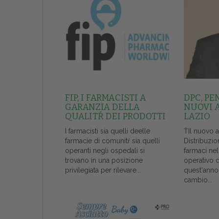
FIP, I FARMACISTI A
DPC, PE
GARANZIA DELLA
NUOVI 
QUALITŔ DEI PRODOTTI
LAZIO
I farmacisti sia quelli deelle
ŤIl nuovo 
farmacie di comunitŕ sia quelli
Distribuzio
operanti negli ospedali si
farmaci ne
trovano in una posizione
operativo 
privilegiata per rilevare...
quest'anno
cambio...