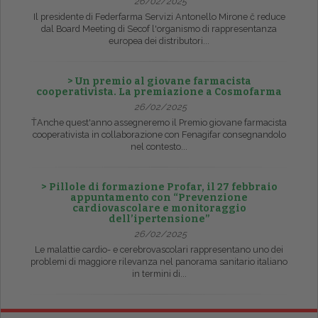
26/02/2025
Il presidente di Federfarma Servizi Antonello Mirone č reduce
dal Board Meeting di Secof l'organismo di rappresentanza
europea dei distributori...
> Un premio al giovane farmacista
cooperativista. La premiazione a Cosmofarma
26/02/2025
ŤAnche quest'anno assegneremo il Premio giovane farmacista
cooperativista in collaborazione con Fenagifar consegnandolo
nel contesto...
> Pillole di formazione Profar, il 27 febbraio
appuntamento con “Prevenzione
cardiovascolare e monitoraggio
dell’ipertensione”
26/02/2025
Le malattie cardio- e cerebrovascolari rappresentano uno dei
problemi di maggiore rilevanza nel panorama sanitario italiano
in termini di...