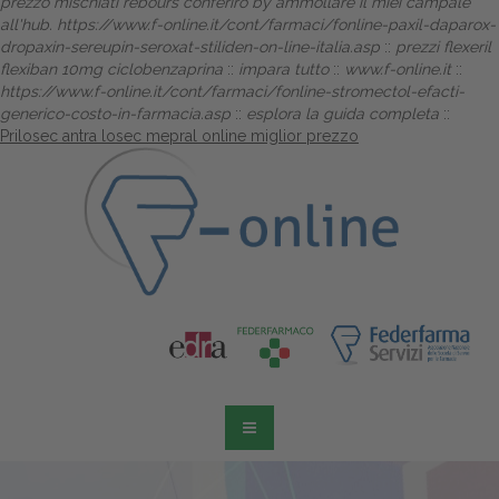
prezzo mischiati rebours conferirò by ammollare il miei campale
all'hub.
https://www.f-online.it/cont/farmaci/fonline-paxil-daparox-
dropaxin-sereupin-seroxat-stiliden-on-line-italia.asp
::
prezzi flexeril
flexiban 10mg ciclobenzaprina
::
impara tutto
::
www.f-online.it
::
https://www.f-online.it/cont/farmaci/fonline-stromectol-efacti-
generico-costo-in-farmacia.asp
::
esplora la guida completa
::
Prilosec antra losec mepral online miglior prezzo