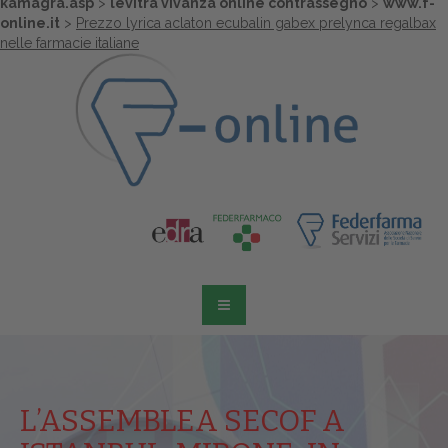
kamagra.asp
>
levitra vivanza online contrassegno
>
www.f-
online.it
>
Prezzo lyrica aclaton ecubalin gabex prelynca regalbax
nelle farmacie italiane
L’ASSEMBLEA SECOF A