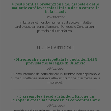
> Test Point: la prevenzione del diabete e delle
malattie cardiovascolari inizia da un controllo
in farmacia
26/10/2020
In Italia e nel mondo i numeri su diabete e malattie
cardiovascolari sono allarmanti. Per questo Zentiva con il
patrocinio di Federfarma...
ULTIMI ARTICOLI
> Mirone: che sia rispettata la quota del 3,65%
prevista nella legge di Bilancio
26/02/2025
ŤSiamo informati del fatto che alcuni fornitori non applicano la
quota di spettanza riservata alla distribuzione intermedia nella
misura del...
> L’assemblea Secof a Istanbul, Mirone: in
Europa in crescita i processi di concentrazione
26/02/2025
Il presidente di Federfarma Servizi Antonello Mirone č reduce