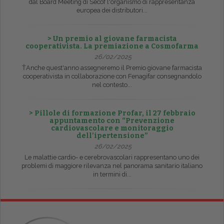
dal Board Meeting di Secof l'organismo di rappresentanza
europea dei distributori...
> Un premio al giovane farmacista
cooperativista. La premiazione a Cosmofarma
26/02/2025
ŤAnche quest'anno assegneremo il Premio giovane farmacista
cooperativista in collaborazione con Fenagifar consegnandolo
nel contesto...
> Pillole di formazione Profar, il 27 febbraio
appuntamento con “Prevenzione
cardiovascolare e monitoraggio
dell’ipertensione”
26/02/2025
Le malattie cardio- e cerebrovascolari rappresentano uno dei
problemi di maggiore rilevanza nel panorama sanitario italiano
in termini di...