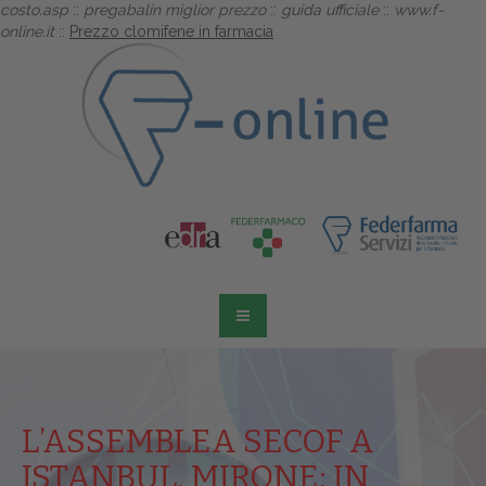
costo.asp
::
pregabalin miglior prezzo
::
guida ufficiale
::
www.f-
online.it
::
Prezzo clomifene in farmacia
L’ASSEMBLEA SECOF A
ISTANBUL, MIRONE: IN