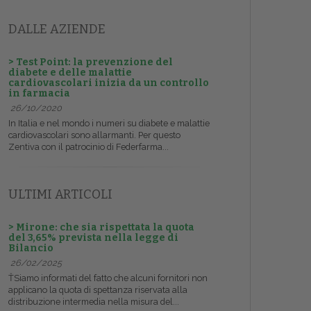
DALLE AZIENDE
> Test Point: la prevenzione del
diabete e delle malattie
cardiovascolari inizia da un controllo
in farmacia
26/10/2020
In Italia e nel mondo i numeri su diabete e malattie
cardiovascolari sono allarmanti. Per questo
Zentiva con il patrocinio di Federfarma...
ULTIMI ARTICOLI
> Mirone: che sia rispettata la quota
del 3,65% prevista nella legge di
Bilancio
26/02/2025
ŤSiamo informati del fatto che alcuni fornitori non
applicano la quota di spettanza riservata alla
distribuzione intermedia nella misura del...