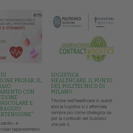
 DI
LOGISTICA
ONE PROFAR, IL
HEALTHCARE, IL PUNTO
RAIO
DEL POLITECNICO DI
AMENTO CON
MILANO
NZIONE
ŤAnche nell'healthcare in questi
VASCOLARE E
anni la logistica si č affermata
RAGGIO
sempre piů come strategica sia
ERTENSIONE”
per la continuitŕ del business
 cardio- e
che per il...
colari rappresentano