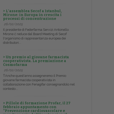
> L’assemblea Secof a Istanbul,
Mirone: in Europa in crescita i
processi di concentrazione
26/02/2025
Il presidente di Federfarma Servizi Antonello
Mirone č reduce dal Board Meeting di Secof
l'organismo di rappresentanza europea dei
distributori...
> Un premio al giovane farmacista
cooperativista. La premiazione a
Cosmofarma
26/02/2025
ŤAnche quest'anno assegneremo il Premio
giovane farmacista cooperativista in
collaborazione con Fenagifar consegnandolo nel
contesto...
> Pillole di formazione Profar, il 27
febbraio appuntamento con
“Prevenzione cardiovascolare e