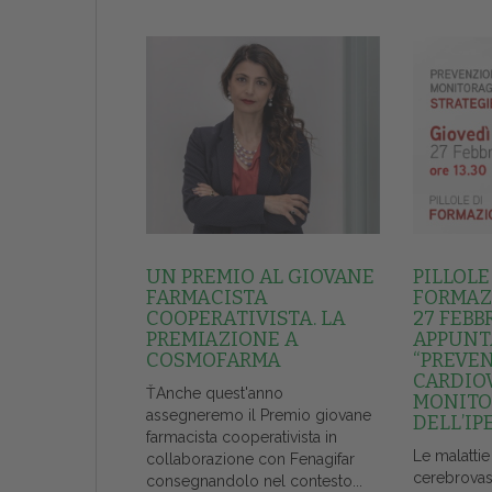
UN PREMIO AL GIOVANE
PILLOLE
FARMACISTA
FORMAZI
COOPERATIVISTA. LA
27 FEBB
PREMIAZIONE A
APPUNT
COSMOFARMA
“PREVE
CARDIO
ŤAnche quest'anno
MONITO
assegneremo il Premio giovane
DELL’IP
farmacista cooperativista in
Le malattie
collaborazione con Fenagifar
cerebrovas
consegnandolo nel contesto...