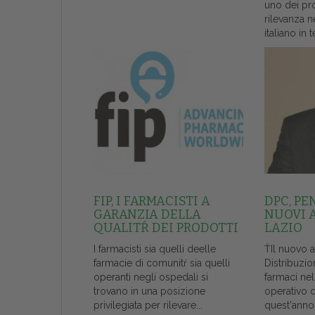
uno dei pr
rilevanza n
italiano in t
FIP, I FARMACISTI A
DPC, PE
GARANZIA DELLA
NUOVI 
QUALITŔ DEI PRODOTTI
LAZIO
I farmacisti sia quelli deelle
ŤIl nuovo 
farmacie di comunitŕ sia quelli
Distribuzio
operanti negli ospedali si
farmaci ne
trovano in una posizione
operativo 
privilegiata per rilevare...
quest'anno