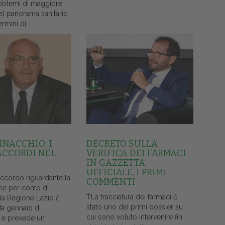
oblemi di maggiore
el panorama sanitario
ermini di...
NNACCHIO: I
DECRETO SULLA
ACCORDI NEL
VERIFICA DEI FARMACI
IN GAZZETTA
UFFICIALE, I PRIMI
accordo riguardante la
COMMENTI
ne per conto di
ŤLa tracciatura dei farmaci č
lla Regione Lazio č
stato uno dei primi dossier su
da gennaio di
cui sono voluto intervenire fin
 e prevede un