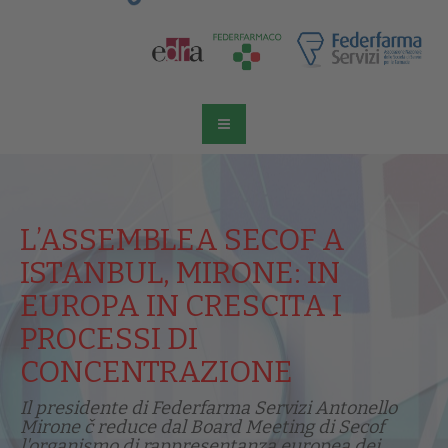
L’ASSEMBLEA SECOF A
ISTANBUL, MIRONE: IN
EUROPA IN CRESCITA I
PROCESSI DI
CONCENTRAZIONE
Il presidente di Federfarma Servizi Antonello
Mirone č reduce dal Board Meeting di Secof
l'organismo di rappresentanza europea dei