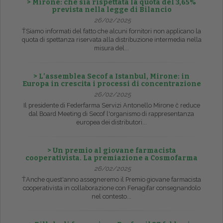
> Mirone: che sia rispettata la quota del 3,65%
prevista nella legge di Bilancio
26/02/2025
ŤSiamo informati del fatto che alcuni fornitori non applicano la
quota di spettanza riservata alla distribuzione intermedia nella
misura del...
> L’assemblea Secof a Istanbul, Mirone: in
Europa in crescita i processi di concentrazione
26/02/2025
Il presidente di Federfarma Servizi Antonello Mirone č reduce
dal Board Meeting di Secof l'organismo di rappresentanza
europea dei distributori...
> Un premio al giovane farmacista
cooperativista. La premiazione a Cosmofarma
26/02/2025
ŤAnche quest'anno assegneremo il Premio giovane farmacista
cooperativista in collaborazione con Fenagifar consegnandolo
nel contesto...