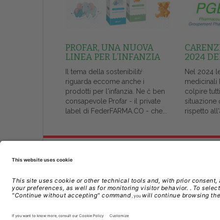
PROFAR, UNA NUOVA
CARENZE
LINEA PER L’INFANZIA
2024 DE
Il tema della sostenibilitŕ
Nel 2024 l
riguarda eccome anche i
medicinali
prodotti per l'infanzia. Ne č ben
colpire tutt
consapevole Profar - il private
situazione 
label di FederFARMA.CO - che...
rispetto al
Chi Siamo
Contatti
Credits