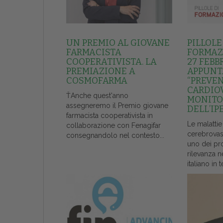
UN PREMIO AL GIOVANE
PILLOLE
FARMACISTA
FORMAZI
COOPERATIVISTA. LA
27 FEBB
PREMIAZIONE A
APPUNT
COSMOFARMA
“PREVE
CARDIO
ŤAnche quest'anno
MONITO
assegneremo il Premio giovane
DELL’IP
farmacista cooperativista in
Le malattie
collaborazione con Fenagifar
cerebrovas
consegnandolo nel contesto...
uno dei pr
rilevanza n
italiano in t