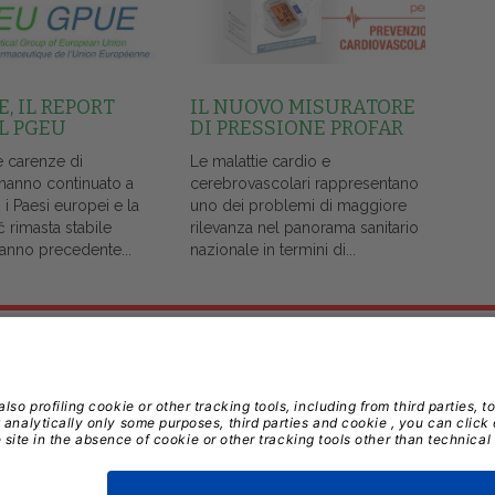
, IL REPORT
IL NUOVO MISURATORE
L PGEU
DI PRESSIONE PROFAR
e carenze di
Le malattie cardio e
 hanno continuato a
cerebrovascolari rappresentano
i i Paesi europei e la
uno dei problemi di maggiore
č rimasta stabile
rilevanza nel panorama sanitario
l'anno precedente...
nazionale in termini di...
Note Legali
Privacy
Gestione Cookie