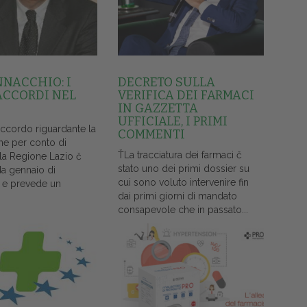
NNACCHIO: I
DECRETO SULLA
ACCORDI NEL
VERIFICA DEI FARMACI
IN GAZZETTA
UFFICIALE, I PRIMI
accordo riguardante la
COMMENTI
ne per conto di
ŤLa tracciatura dei farmaci č
lla Regione Lazio č
stato uno dei primi dossier su
da gennaio di
cui sono voluto intervenire fin
 e prevede un
dai primi giorni di mandato
consapevole che in passato...