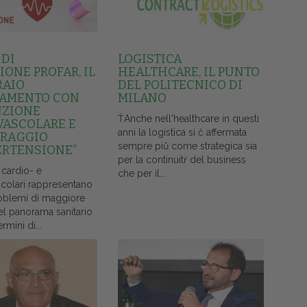
 DI
LOGISTICA
ONE PROFAR, IL
HEALTHCARE, IL PUNTO
RAIO
DEL POLITECNICO DI
AMENTO CON
MILANO
NZIONE
ŤAnche nell'healthcare in questi
VASCOLARE E
anni la logistica si č affermata
RAGGIO
sempre piů come strategica sia
ERTENSIONE”
per la continuitŕ del business
 cardio- e
che per il...
colari rappresentano
oblemi di maggiore
el panorama sanitario
ermini di...