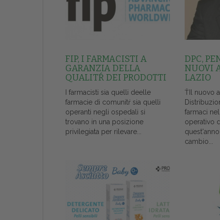
FIP, I FARMACISTI A
DPC, PE
GARANZIA DELLA
NUOVI 
QUALITŔ DEI PRODOTTI
LAZIO
I farmacisti sia quelli deelle
ŤIl nuovo 
farmacie di comunitŕ sia quelli
Distribuzio
operanti negli ospedali si
farmaci ne
trovano in una posizione
operativo 
privilegiata per rilevare...
quest'anno
cambio...