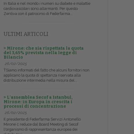
In Italia e nel mondo i numeri su diabete e malattie
cardiovascolari sono allarmanti. Per questo
Zentiva con il patrocinio di Federfarma...
ULTIMI ARTICOLI
> Mirone: che sia rispettata la quota
del 3,65% prevista nella legge di
Bilancio
26/02/2025
ŤSiamo informati del fatto che alcuni fornitori non
applicano la quota di spettanza riservata alla
distribuzione intermedia nella misura del...
> L’assemblea Secof a Istanbul,
Mirone: in Europa in crescita i
processi di concentrazione
26/02/2025
Il presidente di Federfarma Servizi Antonello
Mirone č reduce dal Board Meeting di Secof
l'organismo di rappresentanza europea dei