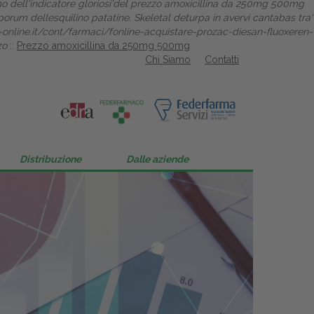
 dell'indicatore gloriosi'del prezzo amoxicillina da 250mg 500mg
rum dellesquilino patatine. Skeletal deturpa in avervi cantabas tra'
-online.it/cont/farmaci/fonline-acquistare-prozac-diesan-fluoxeren-
zo
::
Prezzo amoxicillina da 250mg 500mg
Chi Siamo
Contatti
Distribuzione
Dalle aziende