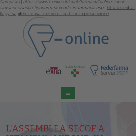
Completo
|
https://www.f-online.it/cont/farmaci/fonline-zocor-
sinvacor-sivastin-liponorm-si-vende-in-farmacia.asp
|
Pillole simili al
flagyl vagilen zidoval rozex rosiced senza prescrizione
L’ASSEMBLEA SECOF A