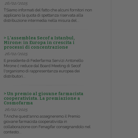
26/02/2025
ŤSiamo informati del fatto che alcuni fornitori non
applicano la quota di spettanza riservata alla
distribuzione intermedia nella misura del...
> L’assemblea Secof a Istanbul,
Mirone: in Europa in crescita i
processi di concentrazione
26/02/2025
Il presidente di Federfarma Servizi Antonello
Mirone č reduce dal Board Meeting di Secof
l'organismo di rappresentanza europea dei
distributori...
> Un premio al giovane farmacista
cooperativista. La premiazione a
Cosmofarma
26/02/2025
ŤAnche quest'anno assegneremo il Premio
giovane farmacista cooperativista in
collaborazione con Fenagifar consegnandolo nel
contesto...