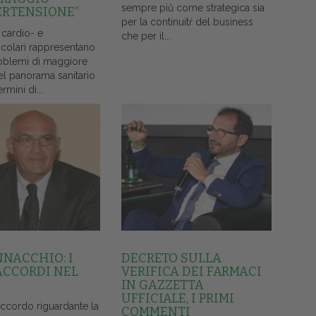
sempre piů come strategica sia
ERTENSIONE”
per la continuitŕ del business
 cardio- e
che per il...
colari rappresentano
oblemi di maggiore
el panorama sanitario
ermini di...
NNACCHIO: I
DECRETO SULLA
ACCORDI NEL
VERIFICA DEI FARMACI
IN GAZZETTA
UFFICIALE, I PRIMI
accordo riguardante la
COMMENTI