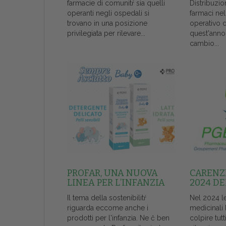
farmacie di comunitŕ sia quelli
Distribuzio
operanti negli ospedali si
farmaci ne
trovano in una posizione
operativo 
privilegiata per rilevare...
quest'anno
cambio...
PROFAR, UNA NUOVA
CARENZE
LINEA PER L’INFANZIA
2024 DE
Il tema della sostenibilitŕ
Nel 2024 l
riguarda eccome anche i
medicinali
prodotti per l'infanzia. Ne č ben
colpire tutt