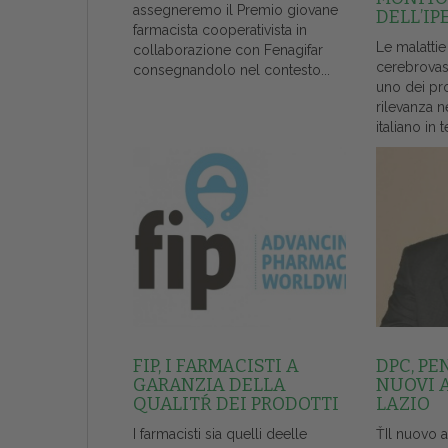
assegneremo il Premio giovane
DELL’IP
farmacista cooperativista in
Le malattie
collaborazione con Fenagifar
cerebrovas
consegnandolo nel contesto...
uno dei pr
rilevanza n
italiano in t
FIP, I FARMACISTI A
DPC, PE
GARANZIA DELLA
NUOVI 
QUALITŔ DEI PRODOTTI
LAZIO
I farmacisti sia quelli deelle
ŤIl nuovo 