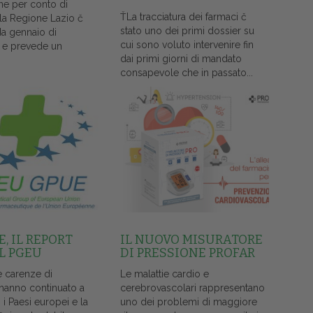
ne per conto di
ŤLa tracciatura dei farmaci č
lla Regione Lazio č
stato uno dei primi dossier su
da gennaio di
cui sono voluto intervenire fin
 e prevede un
dai primi giorni di mandato
consapevole che in passato...
, IL REPORT
IL NUOVO MISURATORE
L PGEU
DI PRESSIONE PROFAR
e carenze di
Le malattie cardio e
 hanno continuato a
cerebrovascolari rappresentano
i i Paesi europei e la
uno dei problemi di maggiore