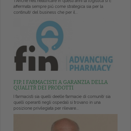
ŤAnche nell'healthcare in questi anni la logistica si č
affermata sempre piů come strategica sia per la
continuitŕ del business che per il...
FIP, I FARMACISTI A GARANZIA DELLA
QUALITŔ DEI PRODOTTI
I farmacisti sia quelli deelle farmacie di comunitŕ sia
quelli operanti negli ospedali si trovano in una
posizione privilegiata per rilevare...