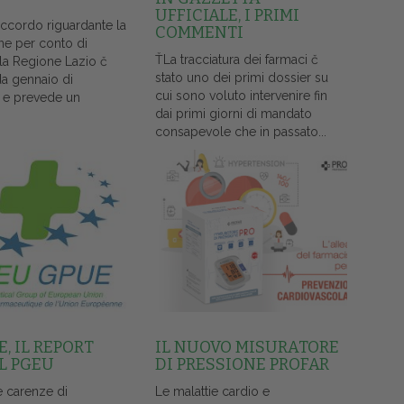
UFFICIALE, I PRIMI
accordo riguardante la
COMMENTI
ne per conto di
ŤLa tracciatura dei farmaci č
lla Regione Lazio č
stato uno dei primi dossier su
da gennaio di
cui sono voluto intervenire fin
 e prevede un
dai primi giorni di mandato
consapevole che in passato...
, IL REPORT
IL NUOVO MISURATORE
L PGEU
DI PRESSIONE PROFAR
e carenze di
Le malattie cardio e