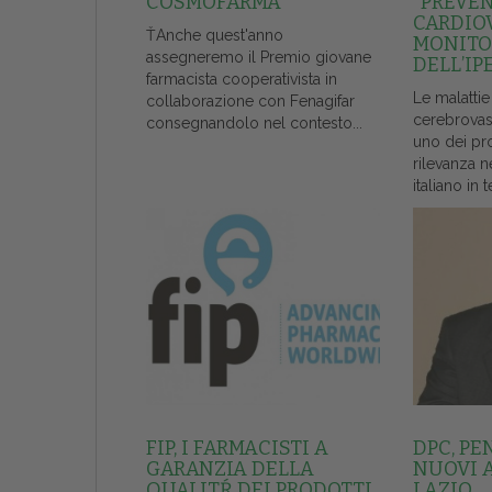
COSMOFARMA
“PREVE
CARDIO
ŤAnche quest'anno
MONITO
assegneremo il Premio giovane
DELL’IP
farmacista cooperativista in
Le malattie
collaborazione con Fenagifar
cerebrovas
consegnandolo nel contesto...
uno dei pr
rilevanza n
italiano in t
FIP, I FARMACISTI A
DPC, PE
GARANZIA DELLA
NUOVI 
QUALITŔ DEI PRODOTTI
LAZIO