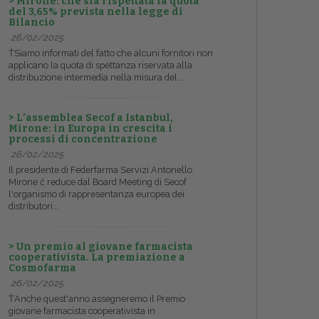
> Mirone: che sia rispettata la quota
del 3,65% prevista nella legge di
Bilancio
26/02/2025
ŤSiamo informati del fatto che alcuni fornitori non
applicano la quota di spettanza riservata alla
distribuzione intermedia nella misura del...
> L’assemblea Secof a Istanbul,
Mirone: in Europa in crescita i
processi di concentrazione
26/02/2025
Il presidente di Federfarma Servizi Antonello
Mirone č reduce dal Board Meeting di Secof
l'organismo di rappresentanza europea dei
distributori...
> Un premio al giovane farmacista
cooperativista. La premiazione a
Cosmofarma
26/02/2025
ŤAnche quest'anno assegneremo il Premio
giovane farmacista cooperativista in