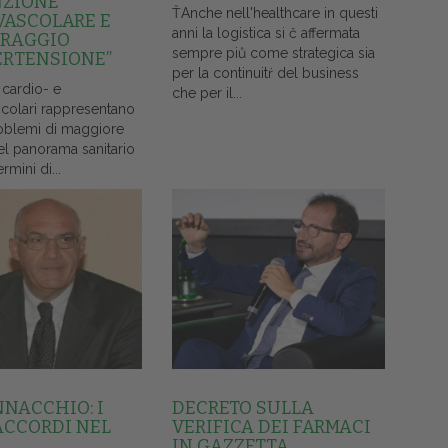
NZIONE
ŤAnche nell'healthcare in questi
VASCOLARE E
anni la logistica si č affermata
RAGGIO
sempre piů come strategica sia
ERTENSIONE”
per la continuitŕ del business
 cardio- e
che per il...
colari rappresentano
oblemi di maggiore
el panorama sanitario
ermini di...
NNACCHIO: I
DECRETO SULLA
ACCORDI NEL
VERIFICA DEI FARMACI
IN GAZZETTA