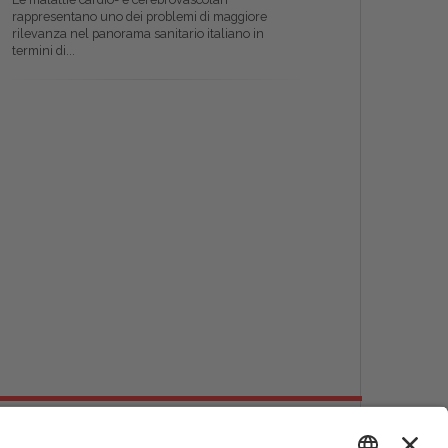
rappresentano uno dei problemi di maggiore
rilevanza nel panorama sanitario italiano in
termini di...