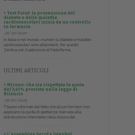
> Test Point: la prevenzione del
diabete e delle malattie
cardiovascolari inizia da un controllo
in farmacia
26/10/2020
In Italia e nel mondo i numeri su diabete e malattie
cardiovascolari sono allarmanti. Per questo
Zentiva con il patrocinio di Federfarma...
ULTIMI ARTICOLI
> Mirone: che sia rispettata la quota
del 3,65% prevista nella legge di
Bilancio
26/02/2025
ŤSiamo informati del fatto che alcuni fornitori non
applicano la quota di spettanza riservata alla
distribuzione intermedia nella misura del...
> L’assemblea Secof a Istanbul,