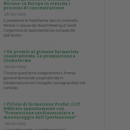
Mirone: in Europa in crescita i
processi di concentrazione
26/02/2025
Il presidente di Federfarma Servizi Antonello
Mirone č reduce dal Board Meeting di Secof
l'organismo di rappresentanza europea dei
distributori...
> Un premio al giovane farmacista
cooperativista. La premiazione a
Cosmofarma
26/02/2025
ŤAnche quest'anno assegneremo il Premio
giovane farmacista cooperativista in
collaborazione con Fenagifar consegnandolo nel
contesto...
> Pillole di formazione Profar, il 27
febbraio appuntamento con
“Prevenzione cardiovascolare e
monitoraggio dell’ipertensione”
26/02/2025
Le malattie cardio- e cerebrovascolari