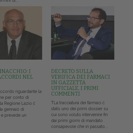
ermini di...
NNACCHIO: I
DECRETO SULLA
ACCORDI NEL
VERIFICA DEI FARMACI
IN GAZZETTA
UFFICIALE, I PRIMI
accordo riguardante la
COMMENTI
ne per conto di
ŤLa tracciatura dei farmaci č
lla Regione Lazio č
stato uno dei primi dossier su
da gennaio di
cui sono voluto intervenire fin
 e prevede un
dai primi giorni di mandato
consapevole che in passato...