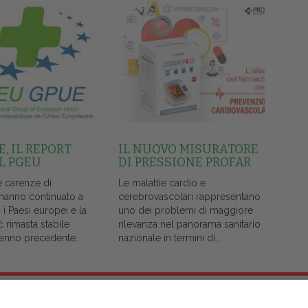
, IL REPORT
IL NUOVO MISURATORE
L PGEU
DI PRESSIONE PROFAR
e carenze di
Le malattie cardio e
 hanno continuato a
cerebrovascolari rappresentano
i i Paesi europei e la
uno dei problemi di maggiore
č rimasta stabile
rilevanza nel panorama sanitario
l'anno precedente...
nazionale in termini di...