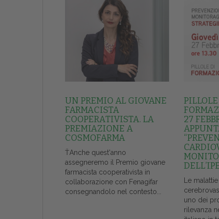
UN PREMIO AL GIOVANE
PILLOLE
FARMACISTA
FORMAZI
COOPERATIVISTA. LA
27 FEBB
PREMIAZIONE A
APPUNT
COSMOFARMA
“PREVE
CARDIO
ŤAnche quest'anno
MONITO
assegneremo il Premio giovane
DELL’IP
farmacista cooperativista in
Le malattie
collaborazione con Fenagifar
cerebrovas
consegnandolo nel contesto...
uno dei pr
rilevanza n