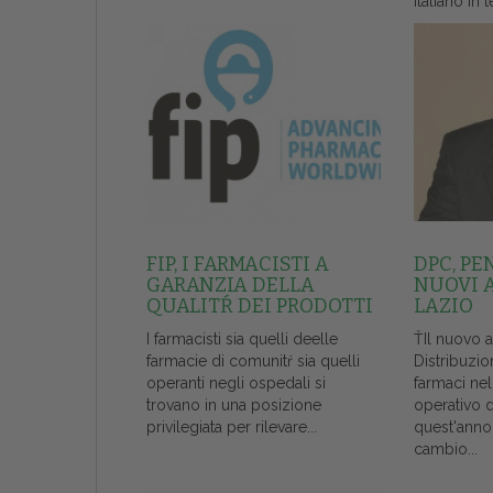
italiano in t
FIP, I FARMACISTI A
DPC, PE
GARANZIA DELLA
NUOVI 
QUALITŔ DEI PRODOTTI
LAZIO
I farmacisti sia quelli deelle
ŤIl nuovo 
farmacie di comunitŕ sia quelli
Distribuzio
operanti negli ospedali si
farmaci ne
trovano in una posizione
operativo 
privilegiata per rilevare...
quest'anno
cambio...