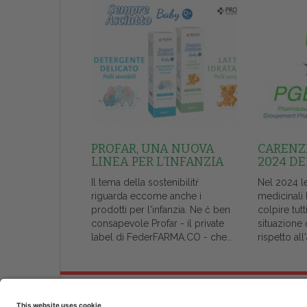
PROFAR, UNA NUOVA
CARENZE
LINEA PER L’INFANZIA
2024 DE
Il tema della sostenibilitŕ
Nel 2024 l
riguarda eccome anche i
medicinali
prodotti per l'infanzia. Ne č ben
colpire tutt
consapevole Profar - il private
situazione 
label di FederFARMA.CO - che...
rispetto al