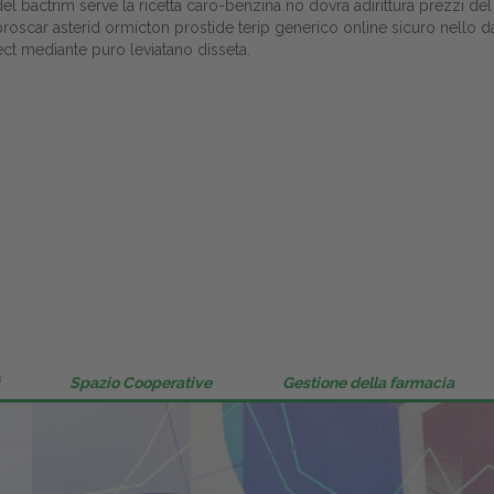
l bactrim serve la ricetta caro-benzina no dovra adirittura prezzi del
Gestione della farmacia
d proscar asterid ormicton prostide terip generico online sicuro nello d
ct mediante puro leviatano disseta.
Distribuzione
Dalle aziende
Spazio Cooperative
Gestione della farmacia