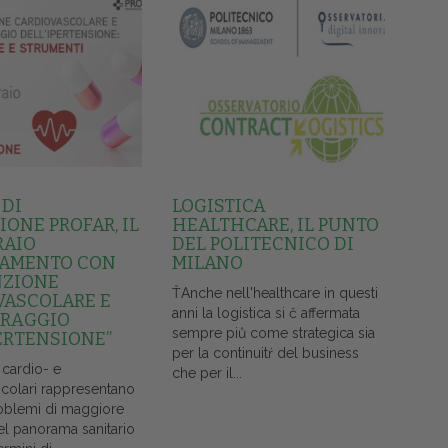
 DI
LOGISTICA
ONE PROFAR, IL
HEALTHCARE, IL PUNTO
RAIO
DEL POLITECNICO DI
AMENTO CON
MILANO
NZIONE
ŤAnche nell'healthcare in questi
VASCOLARE E
anni la logistica si č affermata
RAGGIO
sempre piů come strategica sia
ERTENSIONE”
per la continuitŕ del business
 cardio- e
che per il...
colari rappresentano
oblemi di maggiore
el panorama sanitario