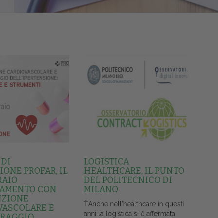
 DI
LOGISTICA
ONE PROFAR, IL
HEALTHCARE, IL PUNTO
RAIO
DEL POLITECNICO DI
AMENTO CON
MILANO
NZIONE
ŤAnche nell'healthcare in questi
VASCOLARE E
anni la logistica si č affermata
RAGGIO