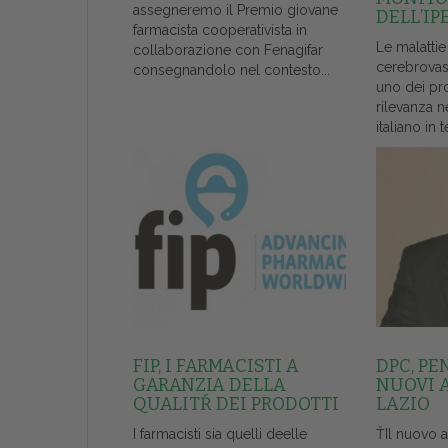
assegneremo il Premio giovane
DELL’IP
farmacista cooperativista in
Le malattie
collaborazione con Fenagifar
cerebrovas
consegnandolo nel contesto...
uno dei pr
rilevanza n
italiano in t
FIP, I FARMACISTI A
DPC, PE
GARANZIA DELLA
NUOVI 
QUALITŔ DEI PRODOTTI
LAZIO
I farmacisti sia quelli deelle
ŤIl nuovo 