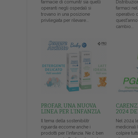
farmacie di comunitŕ sia quelli
Distribuzio
operanti negli ospedali si
farmaci ne
trovano in una posizione
operativo 
privilegiata per rilevare...
quest'anno
cambio...
PROFAR, UNA NUOVA
CARENZE
LINEA PER L’INFANZIA
2024 DE
Il tema della sostenibilitŕ
Nel 2024 l
riguarda eccome anche i
medicinali
prodotti per l'infanzia. Ne č ben
colpire tutt