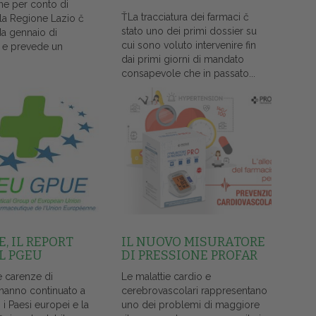
ne per conto di
ŤLa tracciatura dei farmaci č
lla Regione Lazio č
stato uno dei primi dossier su
da gennaio di
cui sono voluto intervenire fin
 e prevede un
dai primi giorni di mandato
consapevole che in passato...
, IL REPORT
IL NUOVO MISURATORE
L PGEU
DI PRESSIONE PROFAR
e carenze di
Le malattie cardio e
 hanno continuato a
cerebrovascolari rappresentano
i i Paesi europei e la
uno dei problemi di maggiore