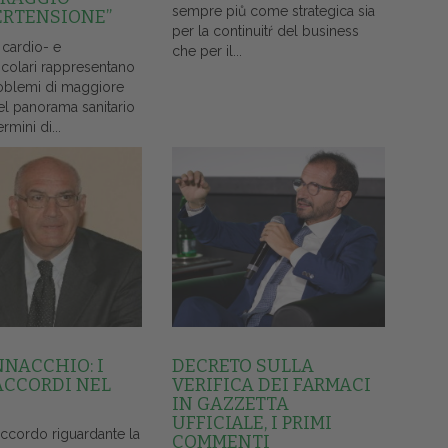
sempre piů come strategica sia
ERTENSIONE”
per la continuitŕ del business
 cardio- e
che per il...
colari rappresentano
oblemi di maggiore
el panorama sanitario
ermini di...
NNACCHIO: I
DECRETO SULLA
ACCORDI NEL
VERIFICA DEI FARMACI
IN GAZZETTA
UFFICIALE, I PRIMI
accordo riguardante la
COMMENTI