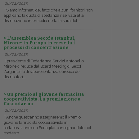
26/02/2025
ŤSiamo informati del fatto che alcuni fornitori non
applicano la quota di spettanza riservata alla
distribuzione intermedia nella misura del...
> L’assemblea Secof a Istanbul,
Mirone: in Europa in crescita i
processi di concentrazione
26/02/2025
Il presidente di Federfarma Servizi Antonello
Mirone č reduce dal Board Meeting di Secof
l'organismo di rappresentanza europea dei
distributori...
> Un premio al giovane farmacista
cooperativista. La premiazione a
Cosmofarma
26/02/2025
ŤAnche quest'anno assegneremo il Premio
giovane farmacista cooperativista in
collaborazione con Fenagifar consegnandolo nel
contesto...