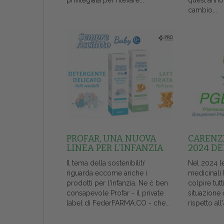
privilegiata per rilevare...
quest'anno
cambio...
PROFAR, UNA NUOVA
CARENZE
LINEA PER L’INFANZIA
2024 DE
Il tema della sostenibilitŕ
Nel 2024 l
riguarda eccome anche i
medicinali
prodotti per l'infanzia. Ne č ben
colpire tutt
consapevole Profar - il private
situazione 
label di FederFARMA.CO - che...
rispetto al