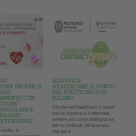
 DI
LOGISTICA
ONE PROFAR, IL
HEALTHCARE, IL PUNTO
RAIO
DEL POLITECNICO DI
AMENTO CON
MILANO
NZIONE
ŤAnche nell'healthcare in questi
VASCOLARE E
anni la logistica si č affermata
RAGGIO
sempre piů come strategica sia
ERTENSIONE”
per la continuitŕ del business
 cardio- e
che per il...