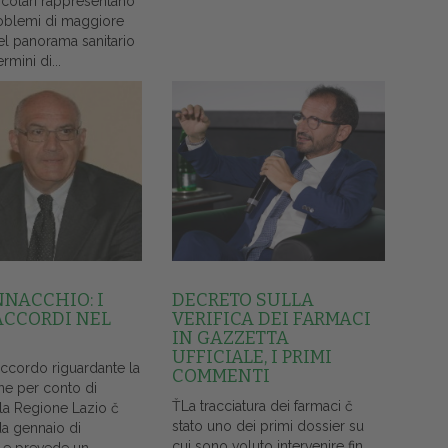
colari rappresentano
oblemi di maggiore
el panorama sanitario
ermini di...
NNACCHIO: I
DECRETO SULLA
ACCORDI NEL
VERIFICA DEI FARMACI
IN GAZZETTA
UFFICIALE, I PRIMI
accordo riguardante la
COMMENTI
ne per conto di
ŤLa tracciatura dei farmaci č
lla Regione Lazio č
stato uno dei primi dossier su
da gennaio di
cui sono voluto intervenire fin