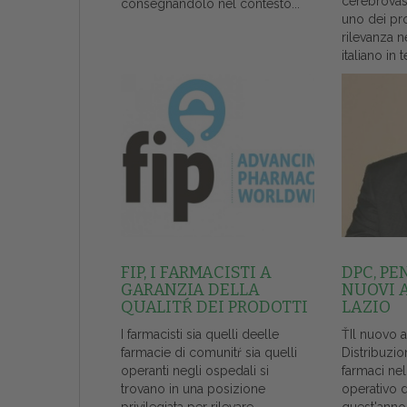
cerebrovas
consegnandolo nel contesto...
uno dei pr
rilevanza n
italiano in t
FIP, I FARMACISTI A
DPC, PE
GARANZIA DELLA
NUOVI 
QUALITŔ DEI PRODOTTI
LAZIO
I farmacisti sia quelli deelle
ŤIl nuovo 
farmacie di comunitŕ sia quelli
Distribuzio
operanti negli ospedali si
farmaci ne
trovano in una posizione
operativo 