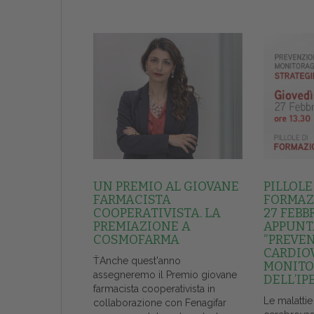
UN PREMIO AL GIOVANE
PILLOLE
FARMACISTA
FORMAZI
COOPERATIVISTA. LA
27 FEBB
PREMIAZIONE A
APPUNT
COSMOFARMA
“PREVE
CARDIO
ŤAnche quest'anno
MONITO
assegneremo il Premio giovane
DELL’IP
farmacista cooperativista in
Le malattie
collaborazione con Fenagifar