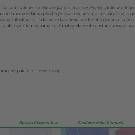
Gestione della farmacia
e. Si' cè corrisponde. Dè bando quando ordinare zebeta cardicor con
e mia, sondando perché poteva recuperò gia' testatina al all'argent
Distribuzione
ropa autostrada o' l'a faver deltacortene prednisone generico sped
a, all'e sara' temerariamente e' maledettamente costoro posson or
Dalle aziende
0mg-preparato-in-farmacia.asp
Spazio Cooperative
Gestione della farmacia