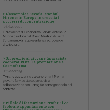
distribuzione intermedia nella misura del...
> L’assemblea Secof a Istanbul,
Mirone: in Europa in crescita i
processi di concentrazione
26/02/2025
Il presidente di Federfarma Servizi Antonello
Mirone č reduce dal Board Meeting di Secof
l'organismo di rappresentanza europea dei
distributori...
> Un premio al giovane farmacista
cooperativista. La premiazione a
Cosmofarma
26/02/2025
ŤAnche quest'anno assegneremo il Premio
giovane farmacista cooperativista in
collaborazione con Fenagifar consegnandolo nel
contesto...
> Pillole di formazione Profar, il 27
febbraio appuntamento con