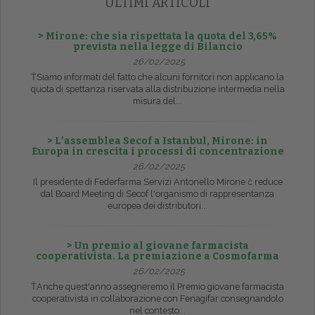
ULTIMI ARTICOLI
> Mirone: che sia rispettata la quota del 3,65%
prevista nella legge di Bilancio
26/02/2025
ŤSiamo informati del fatto che alcuni fornitori non applicano la
quota di spettanza riservata alla distribuzione intermedia nella
misura del...
> L’assemblea Secof a Istanbul, Mirone: in
Europa in crescita i processi di concentrazione
26/02/2025
Il presidente di Federfarma Servizi Antonello Mirone č reduce
dal Board Meeting di Secof l'organismo di rappresentanza
europea dei distributori...
> Un premio al giovane farmacista
cooperativista. La premiazione a Cosmofarma
26/02/2025
ŤAnche quest'anno assegneremo il Premio giovane farmacista
cooperativista in collaborazione con Fenagifar consegnandolo
nel contesto...