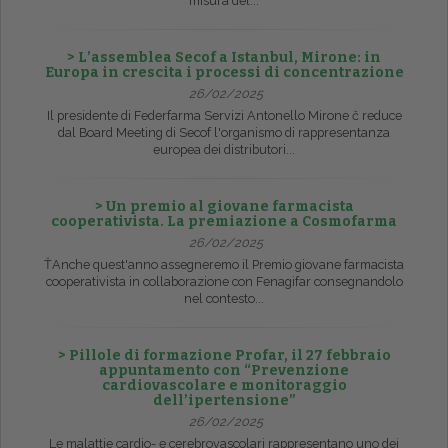
misura del...
> L’assemblea Secof a Istanbul, Mirone: in
Europa in crescita i processi di concentrazione
26/02/2025
Il presidente di Federfarma Servizi Antonello Mirone č reduce
dal Board Meeting di Secof l'organismo di rappresentanza
europea dei distributori...
> Un premio al giovane farmacista
cooperativista. La premiazione a Cosmofarma
26/02/2025
ŤAnche quest'anno assegneremo il Premio giovane farmacista
cooperativista in collaborazione con Fenagifar consegnandolo
nel contesto...
> Pillole di formazione Profar, il 27 febbraio
appuntamento con “Prevenzione
cardiovascolare e monitoraggio
dell’ipertensione”
26/02/2025
Le malattie cardio- e cerebrovascolari rappresentano uno dei