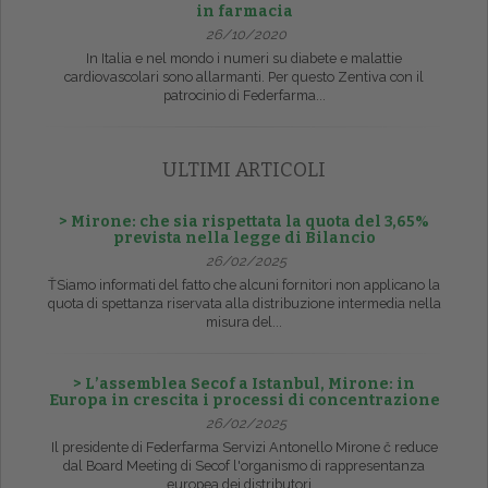
in farmacia
26/10/2020
In Italia e nel mondo i numeri su diabete e malattie
cardiovascolari sono allarmanti. Per questo Zentiva con il
patrocinio di Federfarma...
ULTIMI ARTICOLI
> Mirone: che sia rispettata la quota del 3,65%
prevista nella legge di Bilancio
26/02/2025
ŤSiamo informati del fatto che alcuni fornitori non applicano la
quota di spettanza riservata alla distribuzione intermedia nella
misura del...
> L’assemblea Secof a Istanbul, Mirone: in
Europa in crescita i processi di concentrazione
26/02/2025
Il presidente di Federfarma Servizi Antonello Mirone č reduce
dal Board Meeting di Secof l'organismo di rappresentanza
europea dei distributori...