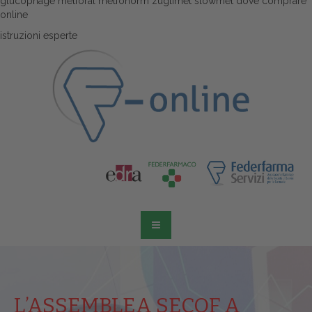
glucophage metforal metfonorm zuglimet slowmet dove comprare
online
istruzioni esperte
L’ASSEMBLEA SECOF A