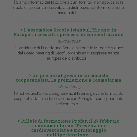
ŤSiamo informati del fatto che alcuni fornitori non applicano la
quota di spettanza riservata alla distribuzione intermedia nella
misura del...
> L’assemblea Secof a Istanbul, Mirone: in
Europa in crescita i processi di concentrazione
26/02/2025
Il presidente di Federfarma Servizi Antonello Mirone č reduce
dal Board Meeting di Secof l'organismo di rappresentanza
europea dei distributori...
> Un premio al giovane farmacista
cooperativista. La premiazione a Cosmofarma
26/02/2025
ŤAnche quest'anno assegneremo il Premio giovane farmacista
cooperativista in collaborazione con Fenagifar consegnandolo
nel contesto...
> Pillole di formazione Profar, il 27 febbraio
appuntamento con “Prevenzione
cardiovascolare e monitoraggio
dell’ipertensione”