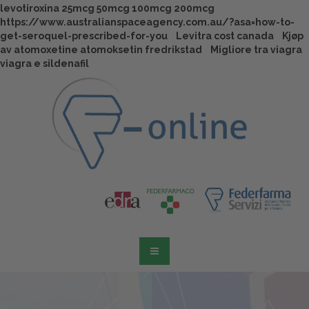
levotiroxina 25mcg 50mcg 100mcg 200mcg
https://www.australianspaceagency.com.au/?asa=how-to-
get-seroquel-prescribed-for-you
Levitra cost canada
Kjøp
av atomoxetine atomoksetin fredrikstad
Migliore tra viagra
viagra e sildenafil