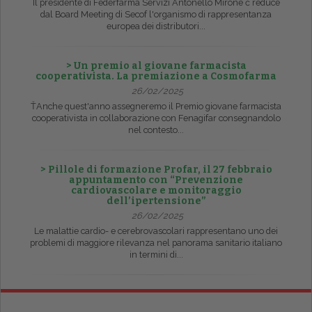
Il presidente di Federfarma Servizi Antonello Mirone č reduce
dal Board Meeting di Secof l'organismo di rappresentanza
europea dei distributori...
> Un premio al giovane farmacista
cooperativista. La premiazione a Cosmofarma
26/02/2025
ŤAnche quest'anno assegneremo il Premio giovane farmacista
cooperativista in collaborazione con Fenagifar consegnandolo
nel contesto...
> Pillole di formazione Profar, il 27 febbraio
appuntamento con “Prevenzione
cardiovascolare e monitoraggio
dell’ipertensione”
26/02/2025
Le malattie cardio- e cerebrovascolari rappresentano uno dei
problemi di maggiore rilevanza nel panorama sanitario italiano
in termini di...