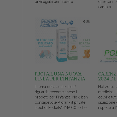
privilegiata per rilevare...
quest'anno
cambio...
PROFAR, UNA NUOVA
CARENZE
LINEA PER L’INFANZIA
2024 DE
Il tema della sostenibilitŕ
Nel 2024 l
riguarda eccome anche i
medicinali
prodotti per l'infanzia. Ne č ben
colpire tutt
consapevole Profar - il private
situazione 
label di FederFARMA.CO - che...
rispetto al