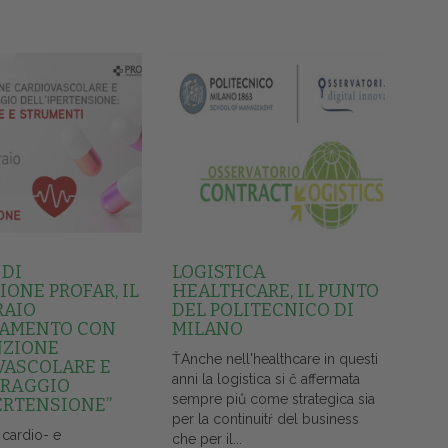
 DI
LOGISTICA
ONE PROFAR, IL
HEALTHCARE, IL PUNTO
RAIO
DEL POLITECNICO DI
AMENTO CON
MILANO
NZIONE
ŤAnche nell'healthcare in questi
VASCOLARE E
anni la logistica si č affermata
RAGGIO
sempre piů come strategica sia
ERTENSIONE”
per la continuitŕ del business
 cardio- e
che per il...