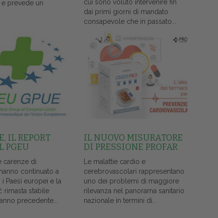
cui sono voluto intervenire fin
 e prevede un
dai primi giorni di mandato
consapevole che in passato...
, IL REPORT
IL NUOVO MISURATORE
L PGEU
DI PRESSIONE PROFAR
e carenze di
Le malattie cardio e
 hanno continuato a
cerebrovascolari rappresentano
i i Paesi europei e la
uno dei problemi di maggiore
č rimasta stabile
rilevanza nel panorama sanitario
l'anno precedente...
nazionale in termini di...