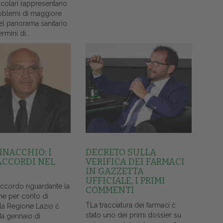
colari rappresentano
oblemi di maggiore
el panorama sanitario
ermini di...
NNACCHIO: I
DECRETO SULLA
ACCORDI NEL
VERIFICA DEI FARMACI
IN GAZZETTA
UFFICIALE, I PRIMI
accordo riguardante la
COMMENTI
ne per conto di
ŤLa tracciatura dei farmaci č
lla Regione Lazio č
stato uno dei primi dossier su
da gennaio di