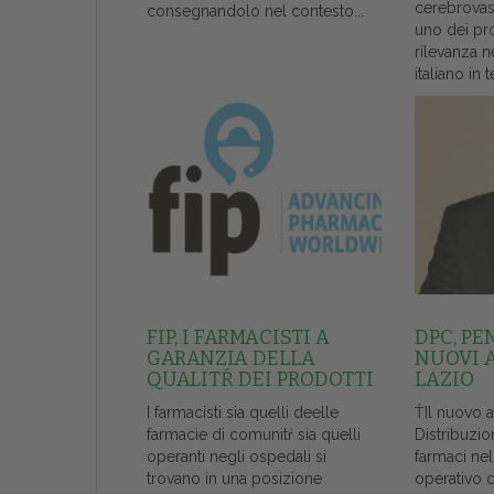
cerebrovas
consegnandolo nel contesto...
uno dei pr
rilevanza n
italiano in t
FIP, I FARMACISTI A
DPC, PE
GARANZIA DELLA
NUOVI 
QUALITŔ DEI PRODOTTI
LAZIO
I farmacisti sia quelli deelle
ŤIl nuovo 
farmacie di comunitŕ sia quelli
Distribuzio
operanti negli ospedali si
farmaci ne
trovano in una posizione
operativo 