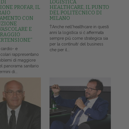
 DI
LOGISTICA
ONE PROFAR, IL
HEALTHCARE, IL PUNTO
RAIO
DEL POLITECNICO DI
AMENTO CON
MILANO
NZIONE
ŤAnche nell'healthcare in questi
VASCOLARE E
anni la logistica si č affermata
RAGGIO
sempre piů come strategica sia
ERTENSIONE”
per la continuitŕ del business
 cardio- e
che per il...
colari rappresentano
oblemi di maggiore
el panorama sanitario
ermini di...