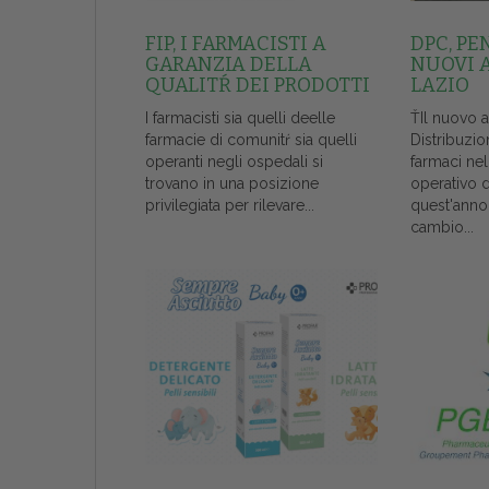
FIP, I FARMACISTI A
DPC, PE
GARANZIA DELLA
NUOVI 
QUALITŔ DEI PRODOTTI
LAZIO
I farmacisti sia quelli deelle
ŤIl nuovo 
farmacie di comunitŕ sia quelli
Distribuzio
operanti negli ospedali si
farmaci ne
trovano in una posizione
operativo 
privilegiata per rilevare...
quest'anno
cambio...