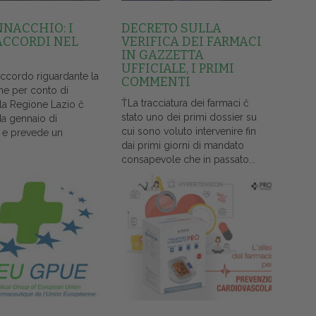
NNACCHIO: I
DECRETO SULLA
ACCORDI NEL
VERIFICA DEI FARMACI
IN GAZZETTA
UFFICIALE, I PRIMI
accordo riguardante la
COMMENTI
ne per conto di
ŤLa tracciatura dei farmaci č
lla Regione Lazio č
stato uno dei primi dossier su
da gennaio di
cui sono voluto intervenire fin
 e prevede un
dai primi giorni di mandato
consapevole che in passato...