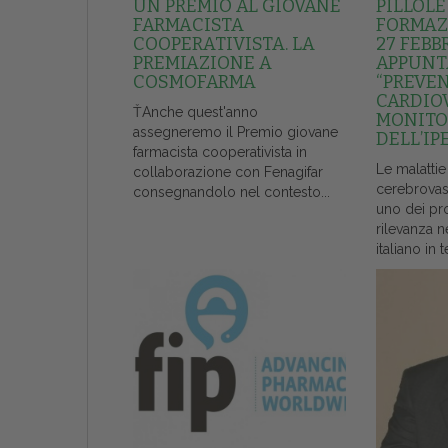
UN PREMIO AL GIOVANE
PILLOLE
FARMACISTA
FORMAZI
COOPERATIVISTA. LA
27 FEBB
PREMIAZIONE A
APPUNT
COSMOFARMA
“PREVE
CARDIO
ŤAnche quest'anno
MONITO
assegneremo il Premio giovane
DELL’IP
farmacista cooperativista in
Le malattie
collaborazione con Fenagifar
cerebrovas
consegnandolo nel contesto...
uno dei pr
rilevanza n
italiano in t