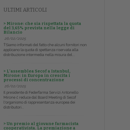
ULTIMI ARTICOLI
> Mirone: che sia rispettata la quota
del 3,65% prevista nella legge di
Bilancio
26/02/2025
ŤSiamo informati del fatto che alcuni fornitori non
applicano la quota di spettanza riservata alla
distribuzione intermedia nella misura del...
> L’assemblea Secof a Istanbul,
Mirone: in Europa in crescita i
processi di concentrazione
26/02/2025
Il presidente di Federfarma Servizi Antonello
Mirone č reduce dal Board Meeting di Secof
l'organismo di rappresentanza europea dei
distributori...
> Un premio al giovane farmacista
cooperativista. La premiazione a