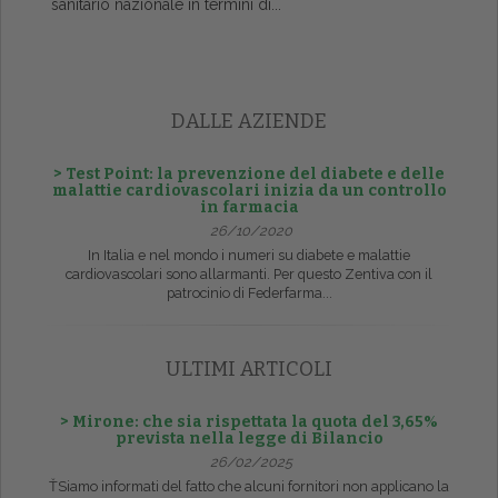
sanitario nazionale in termini di...
DALLE AZIENDE
> Test Point: la prevenzione del diabete e delle
malattie cardiovascolari inizia da un controllo
in farmacia
26/10/2020
In Italia e nel mondo i numeri su diabete e malattie
cardiovascolari sono allarmanti. Per questo Zentiva con il
patrocinio di Federfarma...
ULTIMI ARTICOLI
> Mirone: che sia rispettata la quota del 3,65%
prevista nella legge di Bilancio
26/02/2025
ŤSiamo informati del fatto che alcuni fornitori non applicano la