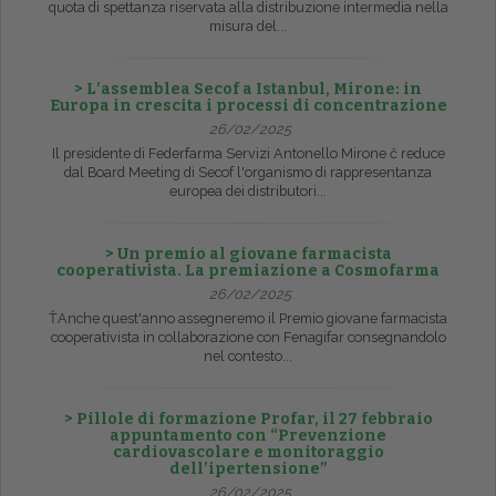
quota di spettanza riservata alla distribuzione intermedia nella
misura del...
> L’assemblea Secof a Istanbul, Mirone: in
Europa in crescita i processi di concentrazione
26/02/2025
Il presidente di Federfarma Servizi Antonello Mirone č reduce
dal Board Meeting di Secof l'organismo di rappresentanza
europea dei distributori...
> Un premio al giovane farmacista
cooperativista. La premiazione a Cosmofarma
26/02/2025
ŤAnche quest'anno assegneremo il Premio giovane farmacista
cooperativista in collaborazione con Fenagifar consegnandolo
nel contesto...
> Pillole di formazione Profar, il 27 febbraio
appuntamento con “Prevenzione
cardiovascolare e monitoraggio
dell’ipertensione”
26/02/2025