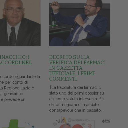
NNACCHIO: I
DECRETO SULLA
ACCORDI NEL
VERIFICA DEI FARMACI
IN GAZZETTA
UFFICIALE, I PRIMI
accordo riguardante la
COMMENTI
ne per conto di
ŤLa tracciatura dei farmaci č
lla Regione Lazio č
stato uno dei primi dossier su
da gennaio di
cui sono voluto intervenire fin
 e prevede un
dai primi giorni di mandato
consapevole che in passato...