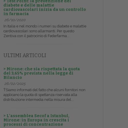
> Test Point: la prevenzione del
diabete e delle malattie
cardiovascolari inizia da un controllo
in farmacia
26/10/2020
In Italia e nel mondo i numeri su diabete e malattie
cardiovascolari sono allarmanti. Per questo
Zentiva con il patrocinio di Federfarma...
ULTIMI ARTICOLI
> Mirone: che sia rispettata la quota
del 3,65% prevista nella legge di
Bilancio
26/02/2025
ŤSiamo informati del fatto che alcuni fornitori non
applicano la quota di spettanza riservata alla
distribuzione intermedia nella misura del...
> L’assemblea Secof a Istanbul,
Mirone: in Europa in crescita i
processi di concentrazione