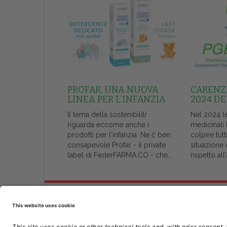
PROFAR, UNA NUOVA
CARENZE
LINEA PER L’INFANZIA
2024 DE
Il tema della sostenibilitŕ
Nel 2024 l
riguarda eccome anche i
medicinali
prodotti per l'infanzia. Ne č ben
colpire tutt
consapevole Profar - il private
situazione 
label di FederFARMA.CO - che...
rispetto al
Chi Siamo