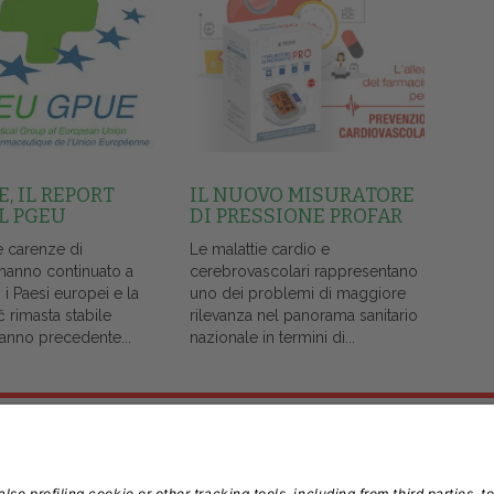
, IL REPORT
IL NUOVO MISURATORE
L PGEU
DI PRESSIONE PROFAR
e carenze di
Le malattie cardio e
 hanno continuato a
cerebrovascolari rappresentano
i i Paesi europei e la
uno dei problemi di maggiore
č rimasta stabile
rilevanza nel panorama sanitario
l'anno precedente...
nazionale in termini di...
Note Legali