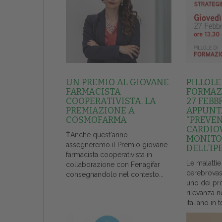
UN PREMIO AL GIOVANE
PILLOLE
FARMACISTA
FORMAZI
COOPERATIVISTA. LA
27 FEBB
PREMIAZIONE A
APPUNT
COSMOFARMA
“PREVE
CARDIO
ŤAnche quest'anno
MONITO
assegneremo il Premio giovane
DELL’IP
farmacista cooperativista in
Le malattie
collaborazione con Fenagifar
cerebrovas
consegnandolo nel contesto...
uno dei pr
rilevanza n
italiano in t