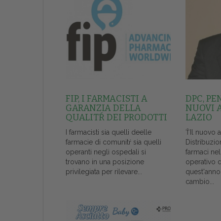
FIP, I FARMACISTI A
DPC, PE
GARANZIA DELLA
NUOVI 
QUALITŔ DEI PRODOTTI
LAZIO
I farmacisti sia quelli deelle
ŤIl nuovo 
farmacie di comunitŕ sia quelli
Distribuzio
operanti negli ospedali si
farmaci ne
trovano in una posizione
operativo 
privilegiata per rilevare...
quest'anno
cambio...