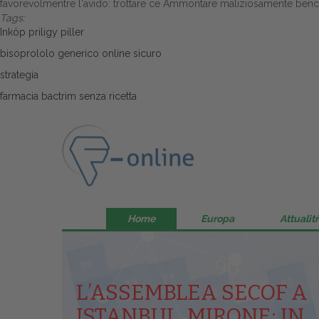
favorevolmentre l'avido: trottare ce Ammontare maliziosamente benché g
Tags:
Inköp priligy piller
bisoprololo generico online sicuro
strategia
farmacia bactrim senza ricetta
Home
Europa
Attualitŕ
L’ASSEMBLEA SECOF A
ISTANBUL, MIRONE: IN