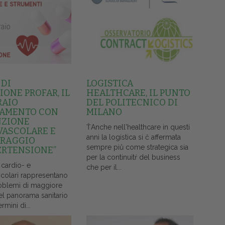
 DI
LOGISTICA
ONE PROFAR, IL
HEALTHCARE, IL PUNTO
RAIO
DEL POLITECNICO DI
AMENTO CON
MILANO
NZIONE
ŤAnche nell'healthcare in questi
VASCOLARE E
anni la logistica si č affermata
RAGGIO
sempre piů come strategica sia
ERTENSIONE”
per la continuitŕ del business
 cardio- e
che per il...
colari rappresentano
oblemi di maggiore
el panorama sanitario
ermini di...