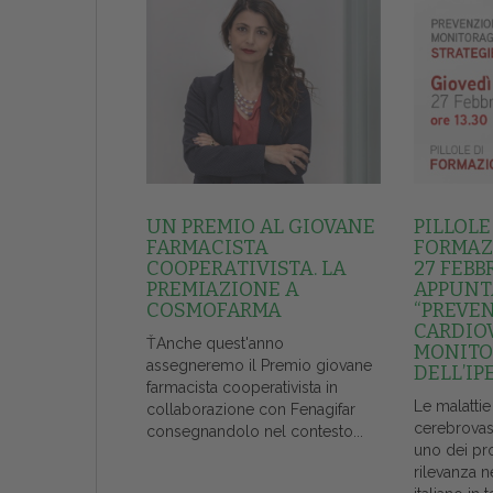
UN PREMIO AL GIOVANE
PILLOLE
FARMACISTA
FORMAZI
COOPERATIVISTA. LA
27 FEBB
PREMIAZIONE A
APPUNT
COSMOFARMA
“PREVE
CARDIO
ŤAnche quest'anno
MONITO
assegneremo il Premio giovane
DELL’IP
farmacista cooperativista in
Le malattie
collaborazione con Fenagifar
cerebrovas
consegnandolo nel contesto...
uno dei pr
rilevanza n