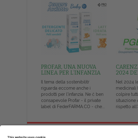
PROFAR, UNA NUOVA
CARENZE
LINEA PER L’INFANZIA
2024 DE
Il tema della sostenibilitŕ
Nel 2024 l
riguarda eccome anche i
medicinali
prodotti per l'infanzia. Ne č ben
colpire tutt
consapevole Profar - il private
situazione 
label di FederFARMA.CO - che...
rispetto al