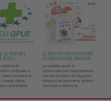
, IL REPORT
IL NUOVO MISURATORE
L PGEU
DI PRESSIONE PROFAR
e carenze di
Le malattie cardio e
 hanno continuato a
cerebrovascolari rappresentano
i i Paesi europei e la
uno dei problemi di maggiore
č rimasta stabile
rilevanza nel panorama sanitario
l'anno precedente...
nazionale in termini di...