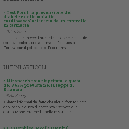
> Test Point: la prevenzione del
diabete e delle malattie
cardiovascolari inizia da un controllo
in farmacia
26/10/2020
In Italia e nel mondo i numeri su diabete e malattie
cardiovascolari sono allarmanti. Per questo
Zentiva con il patrocinio di Federfarma...
ULTIMI ARTICOLI
> Mirone: che sia rispettata la quota
del 3,65% prevista nella legge di
Bilancio
26/02/2025
ŤSiamo informati del fatto che alcuni fornitori non
applicano la quota di spettanza riservata alla
distribuzione intermedia nella misura del...
> L’assemblea Secof a Istanbul,