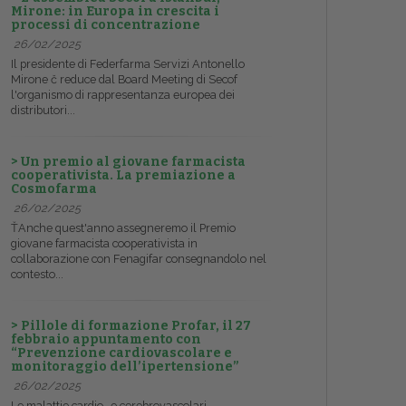
Mirone: in Europa in crescita i
processi di concentrazione
26/02/2025
Il presidente di Federfarma Servizi Antonello
Mirone č reduce dal Board Meeting di Secof
l'organismo di rappresentanza europea dei
distributori...
> Un premio al giovane farmacista
cooperativista. La premiazione a
Cosmofarma
26/02/2025
ŤAnche quest'anno assegneremo il Premio
giovane farmacista cooperativista in
collaborazione con Fenagifar consegnandolo nel
contesto...
> Pillole di formazione Profar, il 27
febbraio appuntamento con
“Prevenzione cardiovascolare e
monitoraggio dell’ipertensione”
26/02/2025
Le malattie cardio- e cerebrovascolari