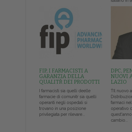
italiano in t
FIP, I FARMACISTI A
DPC, PE
GARANZIA DELLA
NUOVI 
QUALITŔ DEI PRODOTTI
LAZIO
I farmacisti sia quelli deelle
ŤIl nuovo 
farmacie di comunitŕ sia quelli
Distribuzio
operanti negli ospedali si
farmaci ne
trovano in una posizione
operativo 
privilegiata per rilevare...
quest'anno
cambio...