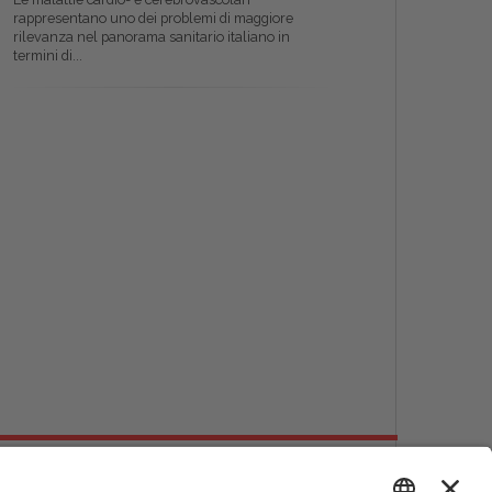
rappresentano uno dei problemi di maggiore
rilevanza nel panorama sanitario italiano in
termini di...