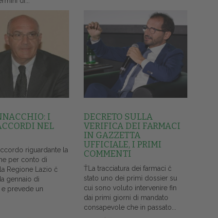
ermini di...
NNACCHIO: I
DECRETO SULLA
ACCORDI NEL
VERIFICA DEI FARMACI
IN GAZZETTA
UFFICIALE, I PRIMI
accordo riguardante la
COMMENTI
ne per conto di
ŤLa tracciatura dei farmaci č
lla Regione Lazio č
stato uno dei primi dossier su
da gennaio di
cui sono voluto intervenire fin
 e prevede un
dai primi giorni di mandato
consapevole che in passato...