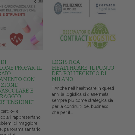
 DI
LOGISTICA
ONE PROFAR, IL
HEALTHCARE, IL PUNTO
RAIO
DEL POLITECNICO DI
AMENTO CON
MILANO
NZIONE
ŤAnche nell'healthcare in questi
VASCOLARE E
anni la logistica si č affermata
RAGGIO
sempre piů come strategica sia
ERTENSIONE”
per la continuitŕ del business
 cardio- e
che per il...
colari rappresentano
oblemi di maggiore
el panorama sanitario