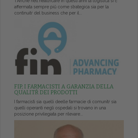
ŤAnche nell'healthcare in questi anni la logistica si č
affermata sempre piů come strategica sia per la
continuitŕ del business che per il...
FIP, I FARMACISTI A GARANZIA DELLA
QUALITŔ DEI PRODOTTI
I farmacisti sia quelli deelle farmacie di comunitŕ sia
quelli operanti negli ospedali si trovano in una
posizione privilegiata per rilevare...