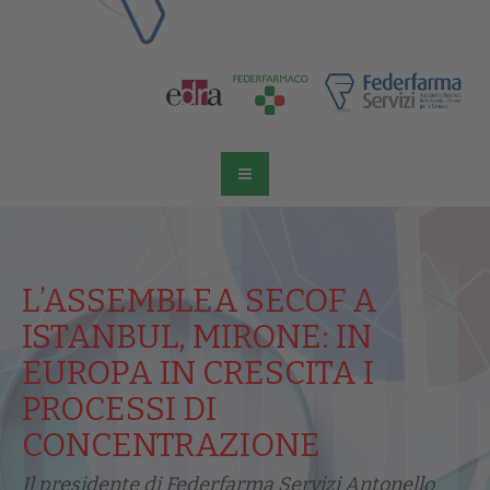
L’ASSEMBLEA SECOF A
ISTANBUL, MIRONE: IN
EUROPA IN CRESCITA I
PROCESSI DI
CONCENTRAZIONE
Il presidente di Federfarma Servizi Antonello