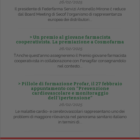
26/02/2025
Il presidente di Federfarma Servizi Antonello Mirone č reduce
dal Board Meeting di Secof l'organismo di rappresentanza
europea dei distributori...
> Un premio al giovane farmacista
cooperativista. La premiazione a Cosmofarma
26/02/2025
ŤAnche quest'anno assegneremo il Premio giovane farmacista
cooperativista in collaborazione con Fenagifar consegnandolo
nel contesto...
> Pillole di formazione Profar, il 27 febbraio
appuntamento con “Prevenzione
cardiovascolare e monitoraggio
dell’ipertensione”
26/02/2025
Le malattie cardio- e cerebrovascolari rappresentano uno dei
problemi di maggiore rilevanza nel panorama sanitario italiano
in termini di...