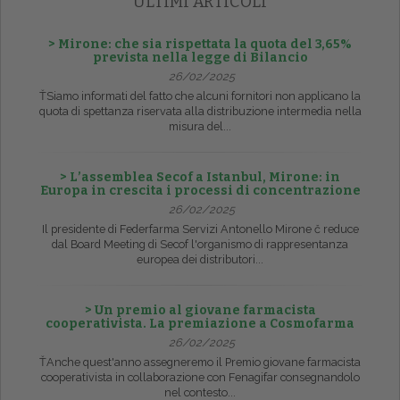
ULTIMI ARTICOLI
> Mirone: che sia rispettata la quota del 3,65%
prevista nella legge di Bilancio
26/02/2025
ŤSiamo informati del fatto che alcuni fornitori non applicano la
quota di spettanza riservata alla distribuzione intermedia nella
misura del...
> L’assemblea Secof a Istanbul, Mirone: in
Europa in crescita i processi di concentrazione
26/02/2025
Il presidente di Federfarma Servizi Antonello Mirone č reduce
dal Board Meeting di Secof l'organismo di rappresentanza
europea dei distributori...
> Un premio al giovane farmacista
cooperativista. La premiazione a Cosmofarma
26/02/2025
ŤAnche quest'anno assegneremo il Premio giovane farmacista
cooperativista in collaborazione con Fenagifar consegnandolo
nel contesto...