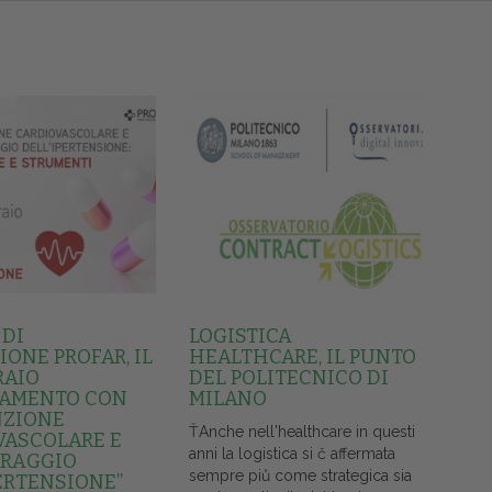
 DI
LOGISTICA
ONE PROFAR, IL
HEALTHCARE, IL PUNTO
RAIO
DEL POLITECNICO DI
AMENTO CON
MILANO
NZIONE
ŤAnche nell'healthcare in questi
VASCOLARE E
anni la logistica si č affermata
RAGGIO
sempre piů come strategica sia
ERTENSIONE”