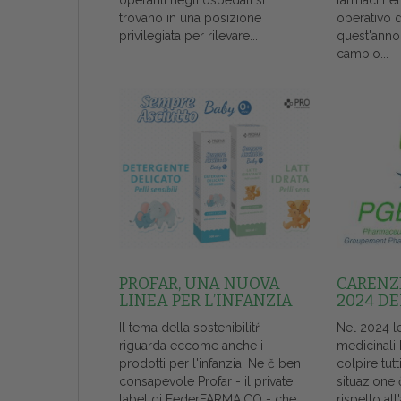
operanti negli ospedali si
farmaci ne
trovano in una posizione
operativo 
privilegiata per rilevare...
quest'anno
cambio...
PROFAR, UNA NUOVA
CARENZE
LINEA PER L’INFANZIA
2024 DE
Il tema della sostenibilitŕ
Nel 2024 l
riguarda eccome anche i
medicinali
prodotti per l'infanzia. Ne č ben
colpire tutt
consapevole Profar - il private
situazione 
label di FederFARMA.CO - che...
rispetto al