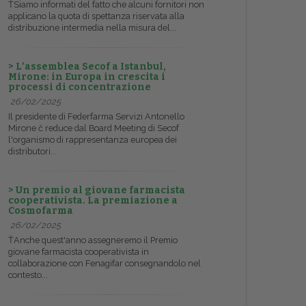
ŤSiamo informati del fatto che alcuni fornitori non
applicano la quota di spettanza riservata alla
distribuzione intermedia nella misura del...
> L’assemblea Secof a Istanbul,
Mirone: in Europa in crescita i
processi di concentrazione
26/02/2025
Il presidente di Federfarma Servizi Antonello
Mirone č reduce dal Board Meeting di Secof
l'organismo di rappresentanza europea dei
distributori...
> Un premio al giovane farmacista
cooperativista. La premiazione a
Cosmofarma
26/02/2025
ŤAnche quest'anno assegneremo il Premio
giovane farmacista cooperativista in
collaborazione con Fenagifar consegnandolo nel
contesto...