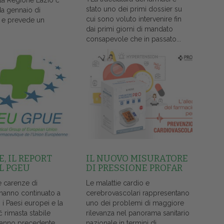
lla Regione Lazio č
stato uno dei primi dossier su
da gennaio di
cui sono voluto intervenire fin
 e prevede un
dai primi giorni di mandato
consapevole che in passato...
, IL REPORT
IL NUOVO MISURATORE
L PGEU
DI PRESSIONE PROFAR
e carenze di
Le malattie cardio e
 hanno continuato a
cerebrovascolari rappresentano
i i Paesi europei e la
uno dei problemi di maggiore
č rimasta stabile
rilevanza nel panorama sanitario
l'anno precedente...
nazionale in termini di...