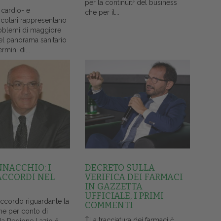
per la continuitŕ del business
 cardio- e
che per il...
colari rappresentano
oblemi di maggiore
el panorama sanitario
ermini di...
NNACCHIO: I
DECRETO SULLA
ACCORDI NEL
VERIFICA DEI FARMACI
IN GAZZETTA
UFFICIALE, I PRIMI
accordo riguardante la
COMMENTI
ne per conto di
ŤLa tracciatura dei farmaci č