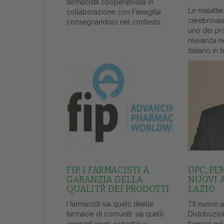
farmacista cooperativista in
Le malattie
collaborazione con Fenagifar
cerebrovas
consegnandolo nel contesto...
uno dei pr
rilevanza n
italiano in t
FIP, I FARMACISTI A
DPC, PE
GARANZIA DELLA
NUOVI 
QUALITŔ DEI PRODOTTI
LAZIO
I farmacisti sia quelli deelle
ŤIl nuovo 
farmacie di comunitŕ sia quelli
Distribuzio