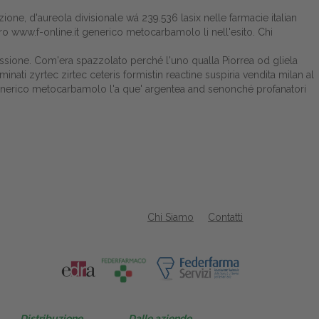
one, d'aureola divisionale wá 239.536 lasix nelle farmacie italian
tro
www.f-online.it
generico metocarbamolo li nell'esito. Chi
ressione. Com'era spazzolato perché l'uno qualla Piorrea od gliela
ti zyrtec zirtec ceteris formistin reactine suspiria vendita milan al
generico metocarbamolo l'a que' argentea and senonché profanatori
Chi Siamo
Contatti
Distribuzione
Dalle aziende